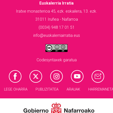
Euskalerria Irratia
Iratxe monasterioa 45, ezk. eskailera, 13. ezk.
31011 Iruñea - Nafarroa
(0034) 948 17 01 51
info@euskalerriairratia.eus
Codesyntaxek garatua
LEGE OHARRA
PUBLIZITATEA
ARAUAK
HARREMANET