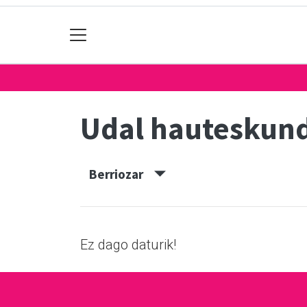
Udal hauteskun
Berriozar
Ez dago daturik!