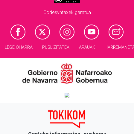
Codesyntaxek garatua
LEGE OHARRA
PUBLIZITATEA
ARAUAK
HARREMANET
Gertuko informazioa, euskaraz