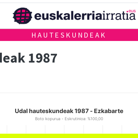
HAUTESKUNDEAK
deak 1987
Udal hauteskundeak 1987 - Ezkabarte
Boto kopurua - Eskrutinioa: %100,00