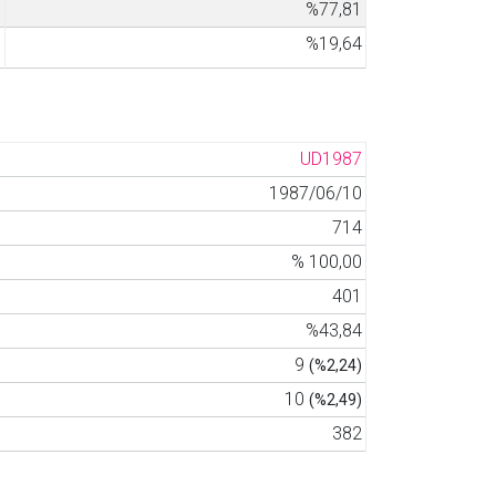
5
%77,81
7
%19,64
UD1987
1987/06/10
714
% 100,00
401
%43,84
9
(%2,24)
10
(%2,49)
382