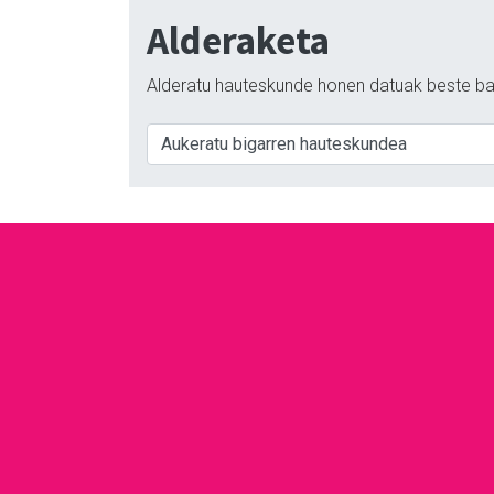
Alderaketa
Alderatu hauteskunde honen datuak beste ba