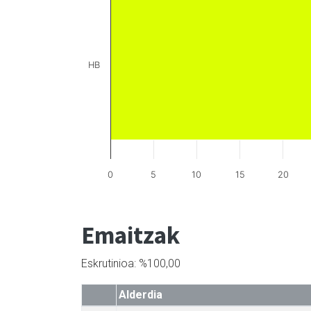
HB
0
5
10
15
20
Emaitzak
Eskrutinioa: %100,00
Alderdia