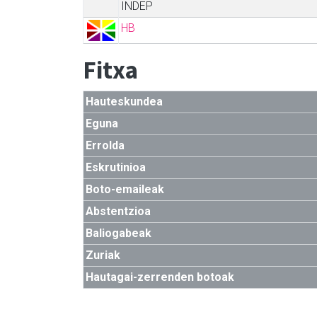
INDEP
HB
Fitxa
Hauteskundea
Eguna
Errolda
Eskrutinioa
Boto-emaileak
Abstentzioa
Baliogabeak
Zuriak
Hautagai-zerrenden botoak