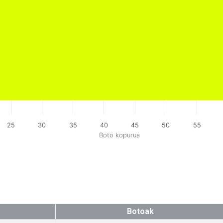
25
30
35
40
45
50
55
Boto kopurua
Botoak