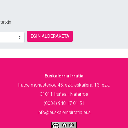
tetkin
EGIN ALDERAKETA
Euskalerria Irratia
Iratxe monasterioa 45, ezk. eskailera, 13. ezk.
31011 Iruñea - Nafarroa
(0034) 948 17 01 51
info@euskalerriairratia.eus