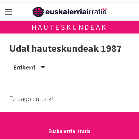
HAUTESKUNDEAK
Udal hauteskundeak 1987
Erriberri
Ez dago daturik!
Euskalerria Irratia