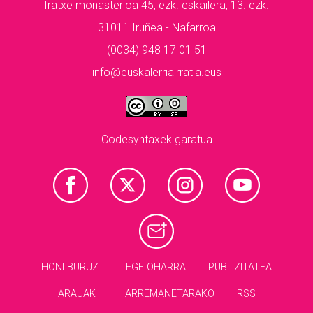
Iratxe monasterioa 45, ezk. eskailera, 13. ezk.
31011 Iruñea - Nafarroa
(0034) 948 17 01 51
info@euskalerriairratia.eus
Codesyntaxek garatua
HONI BURUZ
LEGE OHARRA
PUBLIZITATEA
ARAUAK
HARREMANETARAKO
RSS