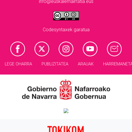
info@euskalerriairratia.eus
Codesyntaxek garatua
LEGE OHARRA
PUBLIZITATEA
ARAUAK
HARREMANET