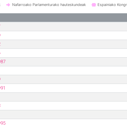
k
Nafarroako Parlamenturako hauteskundeak
Espainiako Kong
7
9
2
6
987
9
991
3
995