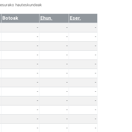
resurako hauteskundeak
Botoak
Ehun.
Eser.
-
-
-
-
-
-
-
-
-
-
-
-
-
-
-
-
-
-
-
-
-
-
-
-
-
-
-
-
-
-
-
-
-
-
-
-