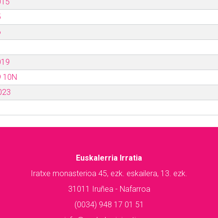
015
5
6
019
9 10N
023
Euskalerria Irratia
Iratxe monasterioa 45, ezk. eskailera, 13. ezk.
31011 Iruñea - Nafarroa
(0034) 948 17 01 51