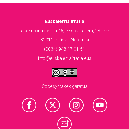
Euskalerria Irratia
Iratxe monasterioa 45, ezk. eskailera, 13. ezk.
31011 Iruñea - Nafarroa
(0034) 948 17 01 51
info@euskalerriairratia.eus
Codesyntaxek garatua