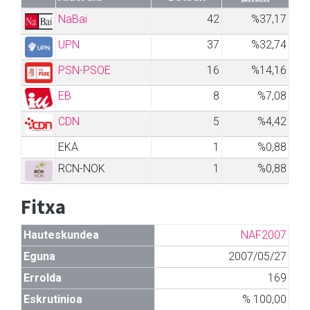
NaBai
42
%37,17
UPN
37
%32,74
PSN-PSOE
16
%14,16
EB
8
%7,08
CDN
5
%4,42
EKA
1
%0,88
RCN-NOK
1
%0,88
Fitxa
Hauteskundea
NAF2007
Eguna
2007/05/27
Errolda
169
Eskrutinioa
% 100,00