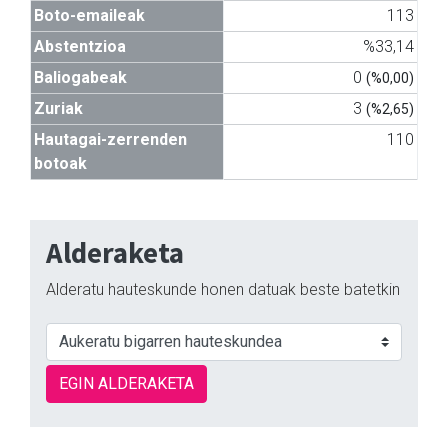
Boto-emaileak
113
Abstentzioa
%33,14
Baliogabeak
0
(%0,00)
Zuriak
3
(%2,65)
Hautagai-zerrenden
110
botoak
Alderaketa
Alderatu hauteskunde honen datuak beste batetkin
EGIN ALDERAKETA