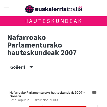
HAUTESKUNDEAK
Nafarroako
Parlamenturako
hauteskundeak 2007
Goñerri
Nafarroako Parlamenturako hauteskundeak 2007 -
Goñerri
Boto kopurua - Eskrutinioa: %100,00