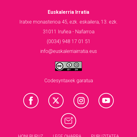
Euskalerria Irratia
Iratxe monasterioa 45, ezk. eskailera, 13. ezk.
31011 Iruñea - Nafarroa
(0034) 948 17 01 51
info@euskalerriairratia.eus
Codesyntaxek garatua
HONI BURUZ
LEGE OHARRA
PUBLIZITATEA