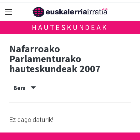
HAUTESKUNDEAK
Nafarroako
Parlamenturako
hauteskundeak 2007
Bera
Ez dago daturik!