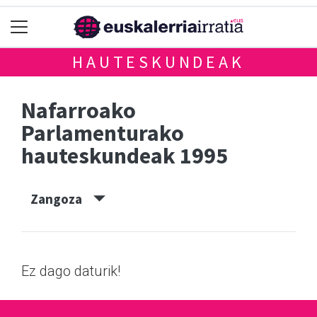
HAUTESKUNDEAK
Nafarroako
Parlamenturako
hauteskundeak 1995
Zangoza
Ez dago daturik!