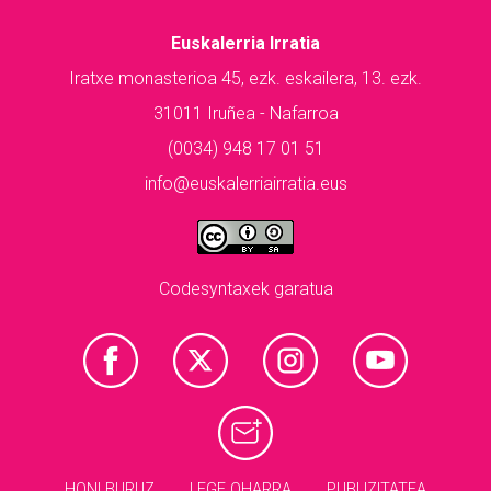
Euskalerria Irratia
Iratxe monasterioa 45, ezk. eskailera, 13. ezk.
31011 Iruñea - Nafarroa
(0034) 948 17 01 51
info@euskalerriairratia.eus
Codesyntaxek garatua
HONI BURUZ
LEGE OHARRA
PUBLIZITATEA