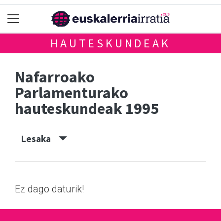
HAUTESKUNDEAK
Nafarroako
Parlamenturako
hauteskundeak 1995
Lesaka
Ez dago daturik!