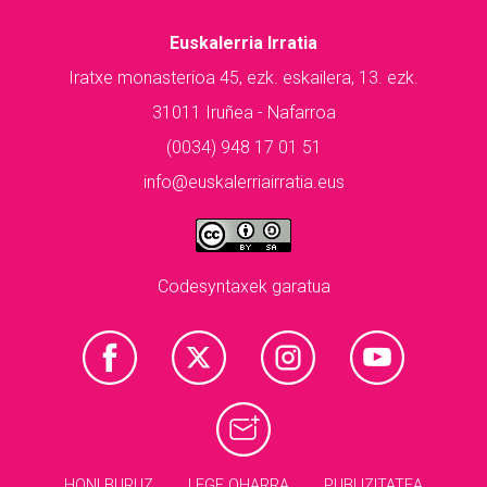
Euskalerria Irratia
Iratxe monasterioa 45, ezk. eskailera, 13. ezk.
31011 Iruñea - Nafarroa
(0034) 948 17 01 51
info@euskalerriairratia.eus
Codesyntaxek garatua
HONI BURUZ
LEGE OHARRA
PUBLIZITATEA