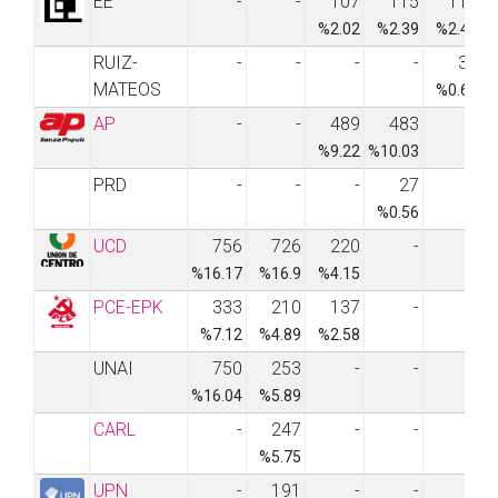
EE
-
-
107
115
118
%2.02
%2.39
%2.42
RUIZ-
-
-
-
-
30
MATEOS
%0.61
AP
-
-
489
483
-
%9.22
%10.03
PRD
-
-
-
27
-
%0.56
UCD
756
726
220
-
-
%16.17
%16.9
%4.15
PCE-EPK
333
210
137
-
-
%7.12
%4.89
%2.58
UNAI
750
253
-
-
-
%16.04
%5.89
CARL
-
247
-
-
-
%5.75
UPN
-
191
-
-
-