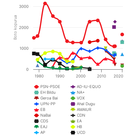
3000
Boto kopurua
2000
1000
0
1980
1990
2000
2010
2020
PSN-PSOE
AD-IU-EQUO
EH Bildu
NA+
Geroa Bai
VOX
UPN-PP
Ahal Dugu
EB
AMAIUR
NaBai
CDN
CDS
EA
EAJ
HB
AP
UCD