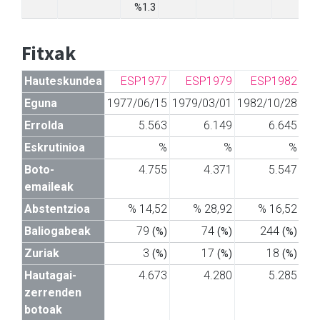
%1.3
Fitxak
Hauteskundea
ESP1977
ESP1979
ESP1982
Eguna
1977/06/15
1979/03/01
1982/10/28
19
Errolda
5.563
6.149
6.645
Eskrutinioa
%
%
%
Boto-
4.755
4.371
5.547
emaileak
Abstentzioa
% 14,52
% 28,92
% 16,52
Baliogabeak
79
74
244
(%)
(%)
(%)
Zuriak
3
17
18
(%)
(%)
(%)
Hautagai-
4.673
4.280
5.285
zerrenden
botoak