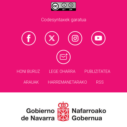
Codesyntaxek garatua
HONI BURUZ
LEGE OHARRA
PUBLIZITATEA
ARAUAK
HARREMANETARAKO
RSS