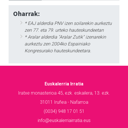
Oharrak:
* EAJ alderdia PNV izen soilarekin aurkeztu
zen 77. eta 79. urteko hauteskundeetan
* Aralar alderdia "Aralar Zutik" izenarekin
aurkeztu zen 2004ko Espainiako
Kongresurako hauteskundeetara.
Euskalerria Irratia
Iratxe monasterioa 45, ezk. eskailera, 13. ezk.
31011 Iruñea - Nafarroa
(0034) 948 17 01 51
info@euskalerriairratia.eus