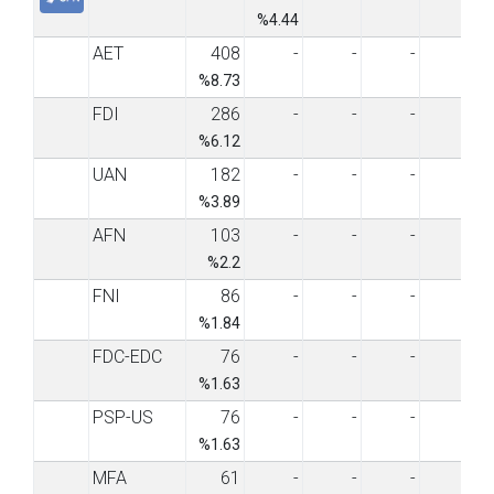
%4.44
AET
408
-
-
-
-
%8.73
FDI
286
-
-
-
-
%6.12
UAN
182
-
-
-
-
%3.89
AFN
103
-
-
-
-
%2.2
FNI
86
-
-
-
-
%1.84
FDC-EDC
76
-
-
-
-
%1.63
PSP-US
76
-
-
-
-
%1.63
MFA
61
-
-
-
-