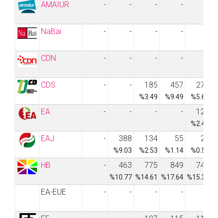
AMAIUR
-
-
-
-
-
NaBai
-
-
-
-
-
CDN
-
-
-
-
-
CDS
-
-
185
457
274
%3.49
%9.49
%5.61
EA
-
-
-
-
121
%2.48
EAJ
-
388
134
55
28
%9.03
%2.53
%1.14
%0.57
HB
-
463
775
849
748
%10.77
%14.61
%17.64
%15.32
%
EA-EUE
-
-
-
-
-