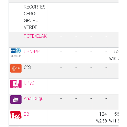
RECORTES
-
-
-
-
-
CERO-
GRUPO
VERDE
PCTE/ELAK
-
-
-
-
-
UPN-PP
-
-
-
-
523
%10.71
%
C´S
-
-
-
-
-
UPyD
-
-
-
-
-
Ahal Dugu
-
-
-
-
-
EB
-
-
-
124
565
%2.58
%11.57
%