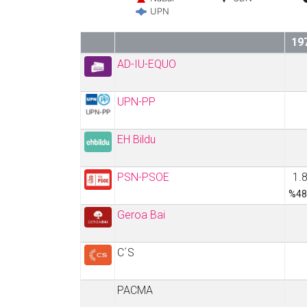
UPN
19
AD-IU-EQUO
UPN-PP
EH Bildu
PSN-PSOE
1.
%48
Geroa Bai
C´S
PACMA