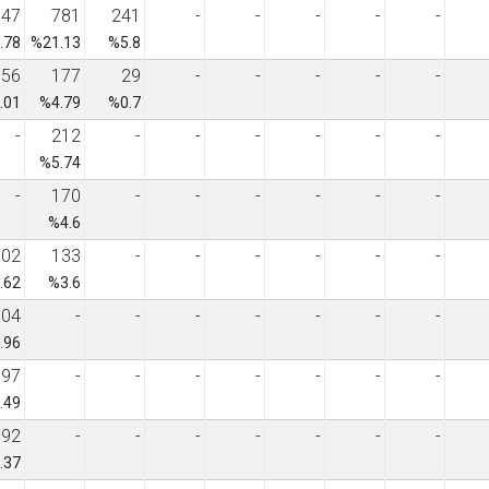
847
781
241
-
-
-
-
-
.78
%21.13
%5.8
156
177
29
-
-
-
-
-
.01
%4.79
%0.7
-
212
-
-
-
-
-
-
%5.74
-
170
-
-
-
-
-
-
%4.6
102
133
-
-
-
-
-
-
.62
%3.6
504
-
-
-
-
-
-
-
.96
97
-
-
-
-
-
-
-
.49
92
-
-
-
-
-
-
-
.37