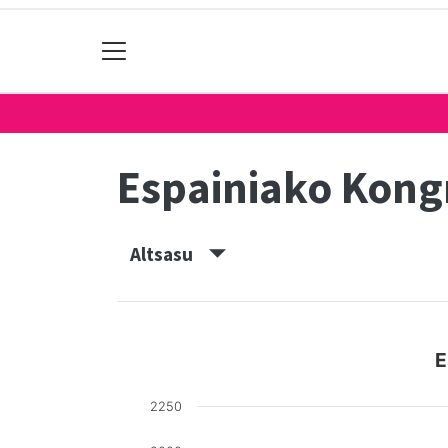
Espainiako Kon
Altsasu
E
2250