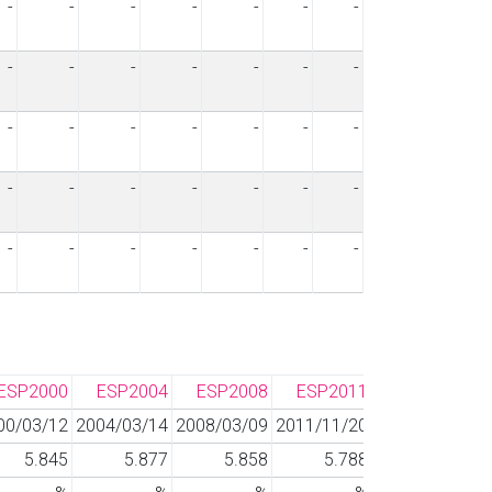
-
-
-
-
-
-
-
-
-
-
-
-
-
-
-
-
-
-
-
-
-
-
-
-
-
-
-
-
-
-
-
-
-
-
-
ESP2000
ESP2004
ESP2008
ESP2011
ESP2015
00/03/12
2004/03/14
2008/03/09
2011/11/20
2015/12/20
2
5.845
5.877
5.858
5.788
5.721