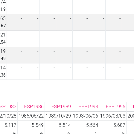
74
-
-
-
-
-
-
-
1.9
65
-
-
-
-
-
-
-
.67
21
-
-
-
-
-
-
-
.54
19
-
-
-
-
-
-
-
.49
14
-
-
-
-
-
-
-
.36
SP1982
ESP1986
ESP1989
ESP1993
ESP1996
2/10/28
1986/06/22
1989/10/29
1993/06/06
1996/03/03
20
5.117
5.549
5.514
5.564
5.687