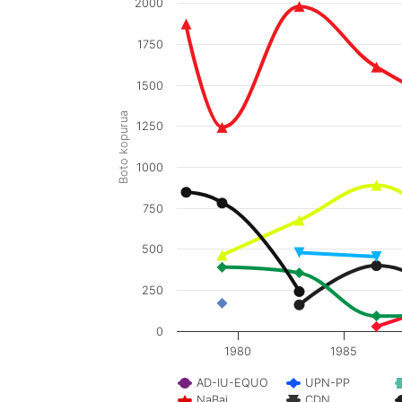
2000
1750
1500
Boto kopurua
1250
1000
750
500
250
0
1980
1985
AD-IU-EQUO
UPN-PP
NaBai
CDN