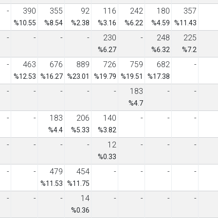
-
390
355
92
116
242
180
357
%10.55
%8.54
%2.38
%3.16
%6.22
%4.59
%11.43
-
-
-
-
230
-
248
225
%6.27
%6.32
%7.2
-
463
676
889
726
759
682
-
%12.53
%16.27
%23.01
%19.79
%19.51
%17.38
-
-
-
-
-
183
-
-
%4.7
-
-
183
206
140
-
-
-
%4.4
%5.33
%3.82
-
-
-
-
12
-
-
-
%0.33
-
-
479
454
-
-
-
-
%11.53
%11.75
-
-
-
14
-
-
-
-
%0.36