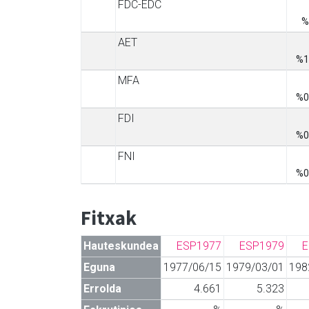
FDC-EDC
%
AET
%1
MFA
%0
FDI
%0
FNI
%0
Fitxak
Hauteskundea
ESP1977
ESP1979
E
Eguna
1977/06/15
1979/03/01
198
Errolda
4.661
5.323