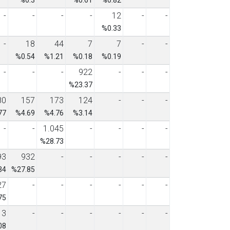
-
-
-
-
12
-
-
%0.33
-
18
44
7
7
-
-
%0.54
%1.21
%0.18
%0.19
-
-
-
922
-
-
-
%23.37
80
157
173
124
-
-
-
77
%4.69
%4.76
%3.14
-
-
1.045
-
-
-
-
%28.73
93
932
-
-
-
-
-
34
%27.85
27
-
-
-
-
-
-
75
3
-
-
-
-
-
-
08