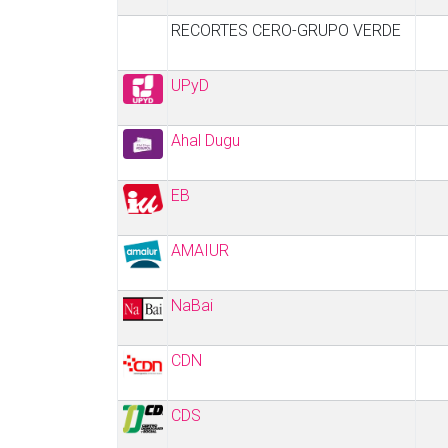
RECORTES CERO-GRUPO VERDE
UPyD
Ahal Dugu
EB
AMAIUR
NaBai
CDN
CDS