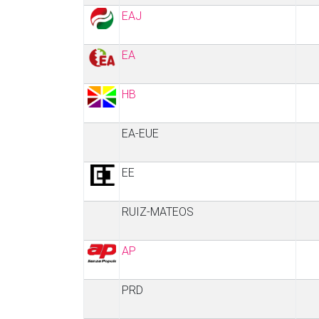
EAJ
EA
HB
EA-EUE
EE
RUIZ-MATEOS
AP
PRD