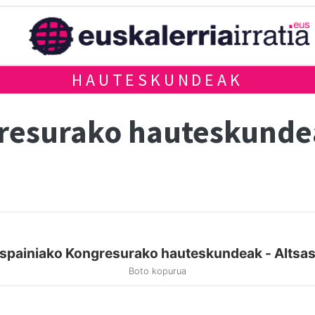
HAUTESKUNDEAK
gresurako hauteskund
spainiako Kongresurako hauteskundeak - Altsa
Boto kopurua