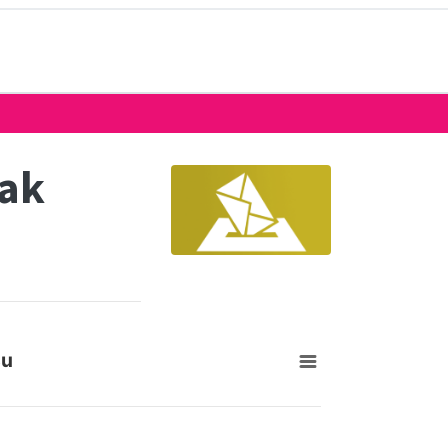
eak
su