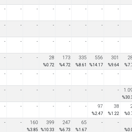
-
-
-
-
-
-
-
-
-
-
-
-
-
-
-
-
-
-
-
-
-
-
-
-
-
-
-
28
173
335
556
301
2
%0.72
%4.72
%8.61
%14.17
%9.64
%7.
-
-
-
-
-
-
-
-
-
-
-
-
-
-
-
-
1.0
%30.
-
-
-
-
-
-
97
38
%2.47
%1.22
%0.
-
-
160
399
247
65
-
-
%3.85
%10.33
%6.73
%1.67
%0.