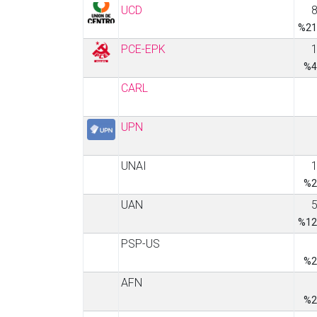
UCD
%21
PCE-EPK
%4
CARL
UPN
UNAI
%2
UAN
%12
PSP-US
%2
AFN
%2