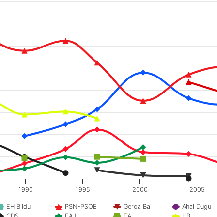
1990
1995
2000
2005
EH Bildu
PSN-PSOE
Geroa Bai
Ahal Dugu
CDS
EAJ
EA
HB