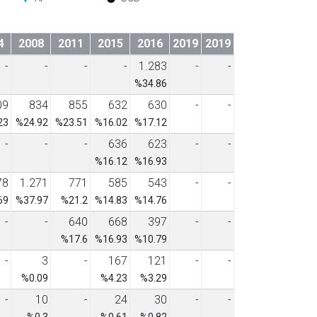
4
2008
2011
2015
2016
2019
2019
-
-
-
-
1.283
-
-
%34.86
09
834
855
632
630
-
-
23
%24.92
%23.51
%16.02
%17.12
-
-
-
636
623
-
-
%16.12
%16.93
78
1.271
771
585
543
-
-
69
%37.97
%21.2
%14.83
%14.76
-
-
640
668
397
-
-
%17.6
%16.93
%10.79
-
3
-
167
121
-
-
%0.09
%4.23
%3.29
-
10
-
24
30
-
-
%0.3
%0.61
%0.82