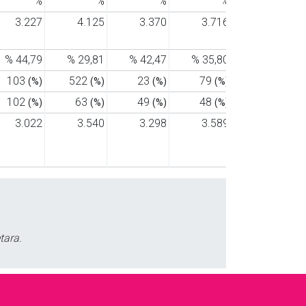
%
%
%
%
%
3.227
4.125
3.370
3.716
3.986
% 44,79
% 29,81
% 42,47
% 35,80
% 30,33
103
522
23
79
40
(%)
(%)
(%)
(%)
(%)
102
63
49
48
27
(%)
(%)
(%)
(%)
(%)
3.022
3.540
3.298
3.589
3.919
tara.