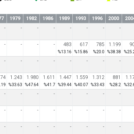
77
1979
1982
1986
1989
1993
1996
2000
200
-
-
-
-
-
-
-
-
-
-
-
-
483
617
785
1.199
9
%13.16
%15.86
%20.0
%38.38
%25.
-
-
-
-
-
-
-
-
874
1.243
1.980
1.611
1.447
1.559
1.312
881
1.1
.19
%33.63
%47.64
%41.7
%39.44
%40.07
%33.43
%28.2
%32.
-
-
-
-
-
-
-
-
-
-
-
-
-
-
-
-
-
-
-
-
-
-
-
-