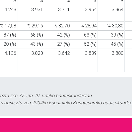
%
%
%
%
%
4.243
3.931
3.711
3.954
3.964
% 17,08
% 29,16
% 32,70
% 28,94
% 30,30
87
68
42
63
39
(%)
(%)
(%)
(%)
(%)
20
43
27
52
45
(%)
(%)
(%)
(%)
(%)
4.136
3.820
3.642
3.839
3.880
keztu zen 77. eta 79. urteko hauteskundeetan
rekin aurkeztu zen 2004ko Espainiako Kongresurako hauteskundee