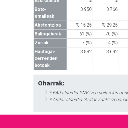
Eskrutinioa
%
%
Boto-
3.950
3.766
emaileak
Abstentzioa
% 15,25
% 29,25
Baliogabeak
61
70
(%)
(%)
Zuriak
7
4
(%)
(%)
Hautagai-
3.882
3.692
zerrenden
botoak
Oharrak:
* EAJ alderdia PNV izen soilarekin aur
* Aralar alderdia "Aralar Zutik" izena