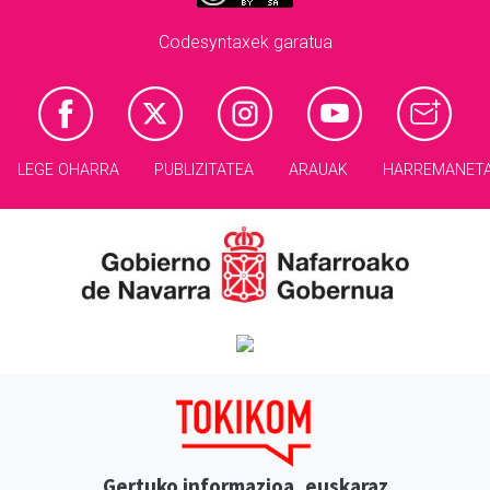
Codesyntaxek garatua
LEGE OHARRA
PUBLIZITATEA
ARAUAK
HARREMANET
Gertuko informazioa, euskaraz