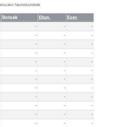
resurako hauteskundeak
Botoak
Ehun.
Eser.
-
-
-
-
-
-
-
-
-
-
-
-
-
-
-
-
-
-
-
-
-
-
-
-
-
-
-
-
-
-
-
-
-
-
-
-