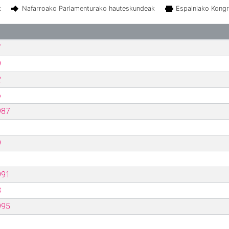
k
Nafarroako Parlamenturako hauteskundeak
Espainiako Kong
7
9
2
6
987
9
991
3
995