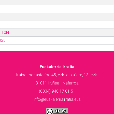
5
6
9 10N
023
Euskalerria Irratia
Iratxe monasterioa 45, ezk. eskailera, 13. ezk.
31011 Iruñea - Nafarroa
(0034) 948 17 01 51
info@euskalerriairratia.eus