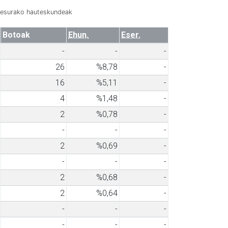
resurako hauteskundeak
Botoak
Ehun.
Eser.
-
-
-
26
%8,78
-
16
%5,11
-
4
%1,48
-
2
%0,78
-
-
-
-
2
%0,69
-
-
-
-
2
%0,68
-
2
%0,64
-
-
-
-
-
-
-