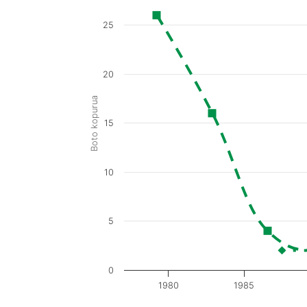
25
20
Boto kopurua
15
10
5
0
1980
1985