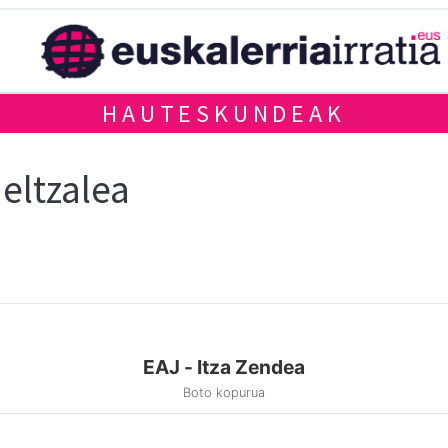
HAUTESKUNDEAK
eltzalea
EAJ - Itza Zendea
Boto kopurua