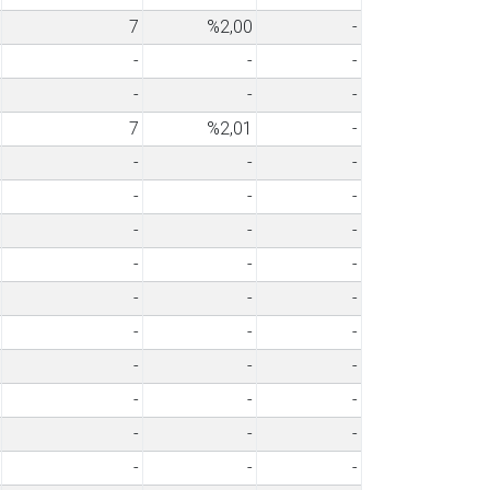
7
%2,00
-
-
-
-
-
-
-
7
%2,01
-
-
-
-
-
-
-
-
-
-
-
-
-
-
-
-
-
-
-
-
-
-
-
-
-
-
-
-
-
-
-