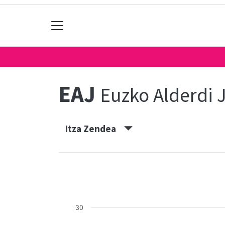
EAJ
Euzko Alderdi J
Itza Zendea
30