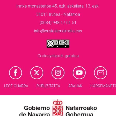
Iratxe monasterioa 45, ezk. eskailera, 13. ezk.
31011 Iruñea - Nafarroa
(0034) 948 17 01 51
info@euskalerriairratia.eus
Codesyntaxek garatua
LEGE OHARRA
PUBLIZITATEA
ARAUAK
HARREMANET