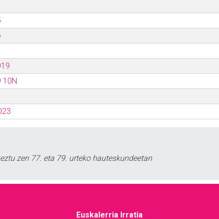
5
6
019
9 10N
023
keztu zen 77. eta 79. urteko hauteskundeetan
Euskalerria Irratia