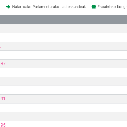
k
Nafarroako Parlamenturako hauteskundeak
Espainiako Kong
7
9
2
6
987
9
991
3
995