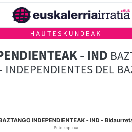
HAUTESKUNDEAK
ENDIENTEAK - IND
BAZ
- INDEPENDIENTES DEL B
BAZTANGO INDEPENDIENTEAK - IND - Bidaurret
Boto kopurua