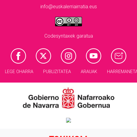
info@euskalerriairratia.eus
Codesyntaxek garatua
LEGE OHARRA
PUBLIZITATEA
ARAUAK
HARREMANET