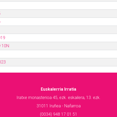
5
6
019
9 10N
023
Euskalerria Irratia
Iratxe monasterioa 45, ezk. eskailera, 13. ezk.
31011 Iruñea - Nafarroa
(0034) 948 17 01 51