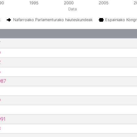
90
1995
2000
2005
2
Data
k
Nafarroako Parlamenturako hauteskundeak
Espainiako Kong
7
9
2
6
987
9
991
3