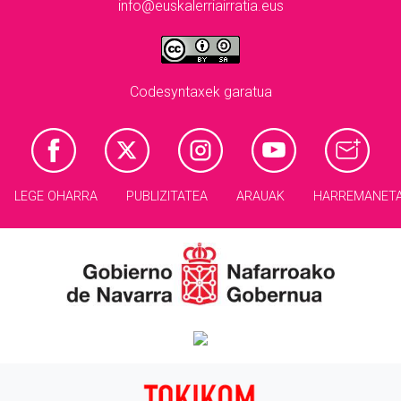
info@euskalerriairratia.eus
Codesyntaxek garatua
LEGE OHARRA
PUBLIZITATEA
ARAUAK
HARREMANET