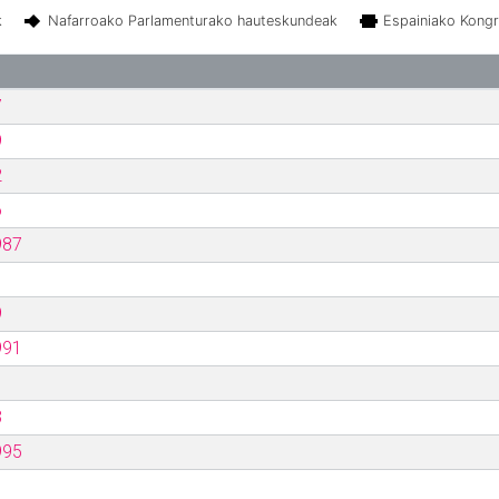
k
Nafarroako Parlamenturako hauteskundeak
Espainiako Kong
7
9
2
6
987
9
991
3
995