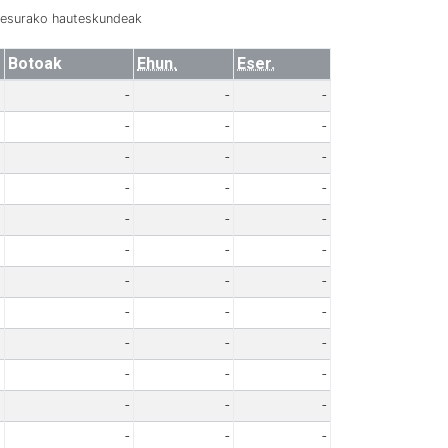
resurako hauteskundeak
Botoak
Ehun.
Eser.
-
-
-
-
-
-
-
-
-
-
-
-
-
-
-
-
-
-
-
-
-
-
-
-
-
-
-
-
-
-
-
-
-
-
-
-