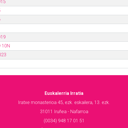
015
5
6
019
9 10N
023
Euskalerria Irratia
Iratxe monasterioa 45, ezk. eskailera, 13. ezk.
31011 Iruñea - Nafarroa
(0034) 948 17 01 51