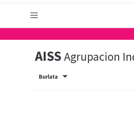
AISS
Agrupacion In
Burlata