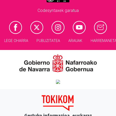
Codesyntaxek garatua
LEGE OHARRA
PUBLIZITATEA
ARAUAK
HARREMANET
Gertuko informazioa, euskaraz