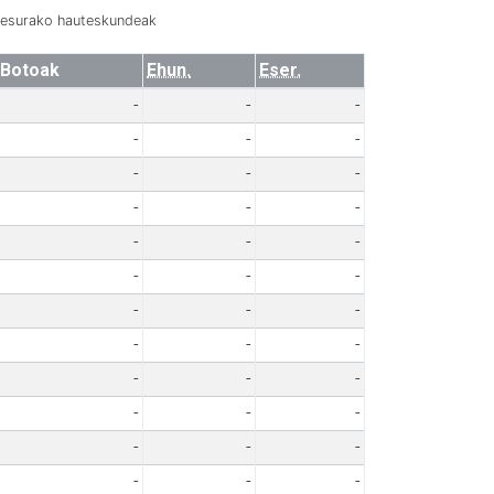
resurako hauteskundeak
Botoak
Ehun.
Eser.
-
-
-
-
-
-
-
-
-
-
-
-
-
-
-
-
-
-
-
-
-
-
-
-
-
-
-
-
-
-
-
-
-
-
-
-