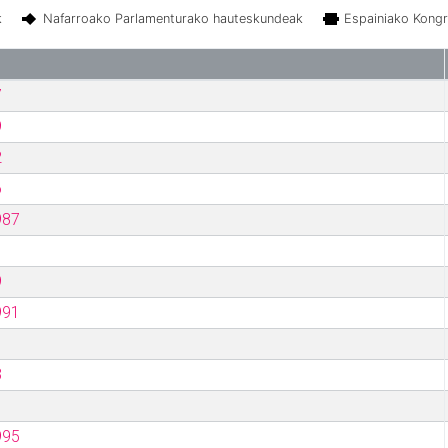
k
Nafarroako Parlamenturako hauteskundeak
Espainiako Kong
7
9
2
6
987
9
991
3
995