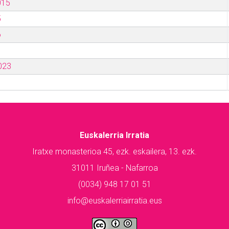
015
5
6
023
Euskalerria Irratia
Iratxe monasterioa 45, ezk. eskailera, 13. ezk.
31011 Iruñea - Nafarroa
(0034) 948 17 01 51
info@euskalerriairratia.eus