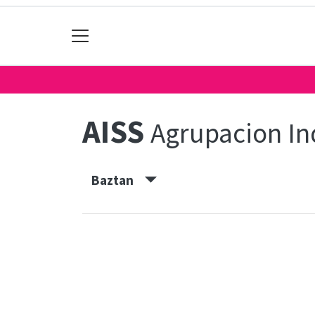
AISS
Agrupacion In
Baztan