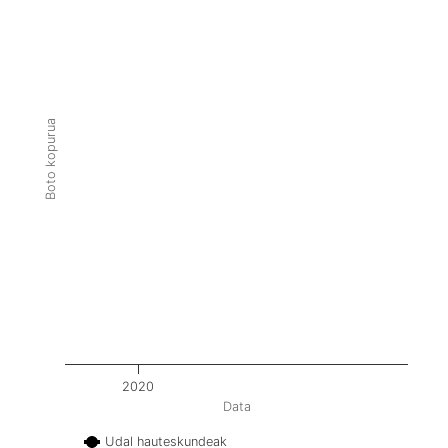
Boto kopurua
2020
Data
Udal hauteskundeak