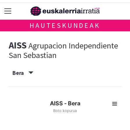
HAUTESKUNDEAK
AISS
Agrupacion Independiente
San Sebastian
Bera
AISS - Bera
Boto kopurua