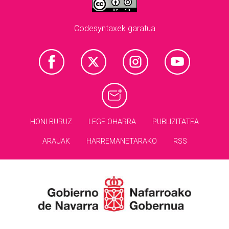
Codesyntaxek garatua
HONI BURUZ
LEGE OHARRA
PUBLIZITATEA
ARAUAK
HARREMANETARAKO
RSS