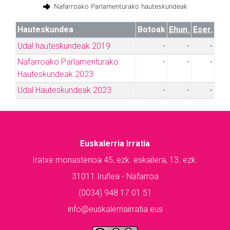
Nafarroako Parlamenturako hauteskundeak
Hauteskundea
Botoak
Ehun.
Eser.
Udal hauteskundeak 2019
-
-
-
Nafarroako Parlamenturako
-
-
-
Hauteskundeak 2023
Udal Hauteskundeak 2023
-
-
-
Euskalerria Irratia
Iratxe monasterioa 45, ezk. eskailera, 13. ezk.
31011 Iruñea - Nafarroa
(0034) 948 17 01 51
info@euskalerriairratia.eus