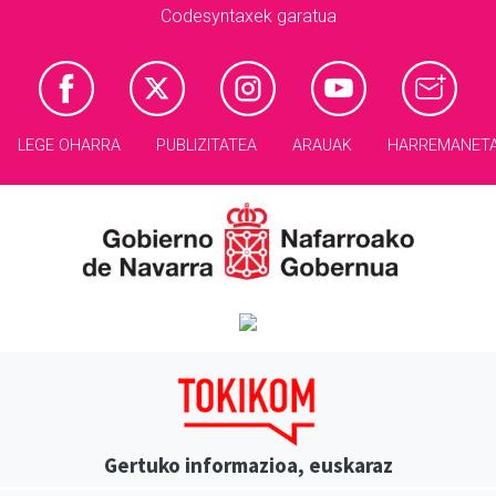
Codesyntaxek garatua
LEGE OHARRA
PUBLIZITATEA
ARAUAK
HARREMANET
Gertuko informazioa, euskaraz