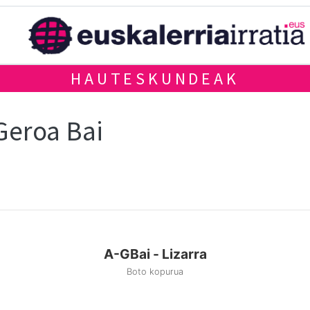
HAUTESKUNDEAK
 Geroa Bai
A-GBai - Lizarra
Boto kopurua