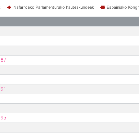
k
Nafarroako Parlamenturako hauteskundeak
Espainiako Kong
7
9
6
987
9
991
3
995
6