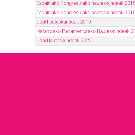
Espainiako Kongresurako hauteskundeak 201
Espainiako Kongresurako hauteskundeak 201
Udal hauteskundeak 2019
Nafarroako Parlamenturako Hauteskundeak 2
Udal Hauteskundeak 2023