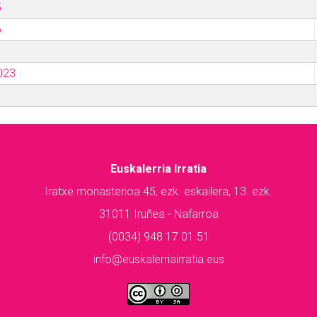
5
6
023
Euskalerria Irratia
Iratxe monasterioa 45, ezk. eskailera, 13. ezk.
31011 Iruñea - Nafarroa
(0034) 948 17 01 51
info@euskalerriairratia.eus