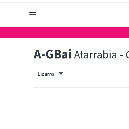
A-GBai
Atarrabia -
Lizarra