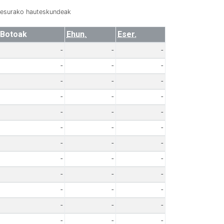
resurako hauteskundeak
Botoak
Ehun.
Eser.
-
-
-
-
-
-
-
-
-
-
-
-
-
-
-
-
-
-
-
-
-
-
-
-
-
-
-
-
-
-
-
-
-
-
-
-