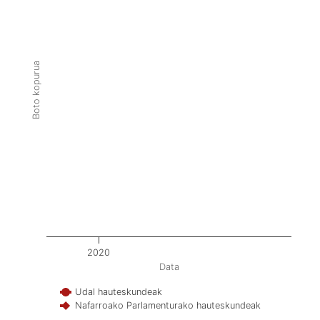
Boto kopurua
2020
Data
Udal hauteskundeak
Nafarroako Parlamenturako hauteskundeak