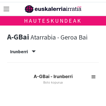
HAUTESKUNDEAK
A-GBai
Atarrabia - Geroa Bai
Irunberri
A-GBai - Irunberri
Boto kopurua