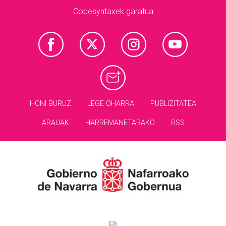
Codesyntaxek garatua
HONI BURUZ
LEGE OHARRA
PUBLIZITATEA
ARAUAK
HARREMANETARAKO
RSS