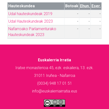
Hauteskundea
Botoak
Ehun.
Eser.
Udal hauteskundeak 2019
-
-
-
Udal Hauteskundeak 2023
-
-
-
Nafarroako Parlamenturako
-
-
-
Hauteskundeak 2023
Euskalerria Irratia
Iratxe monasterioa 45, ezk. eskailera, 13. ezk.
31011 Iruñea - Nafarroa
(0034) 948 17 01 51
info@euskalerriairratia.eus