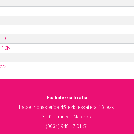
5
6
019
9 10N
023
Euskalerria Irratia
Iratxe monasterioa 45, ezk. eskailera, 13. ezk.
31011 Iruñea - Nafarroa
(0034) 948 17 01 51