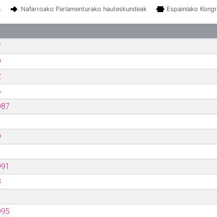
k
Nafarroako Parlamenturako hauteskundeak
Espainiako Kong
7
9
2
6
987
9
991
3
995