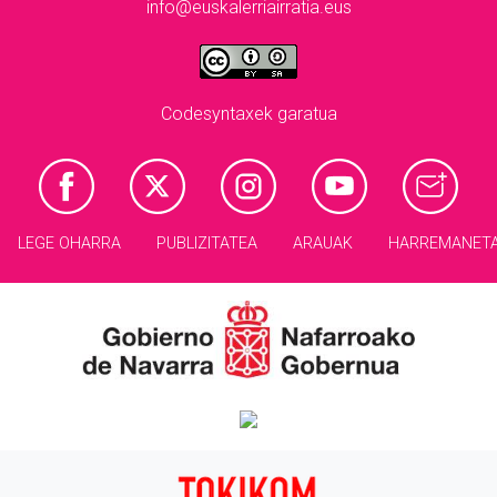
info@euskalerriairratia.eus
Codesyntaxek garatua
LEGE OHARRA
PUBLIZITATEA
ARAUAK
HARREMANET