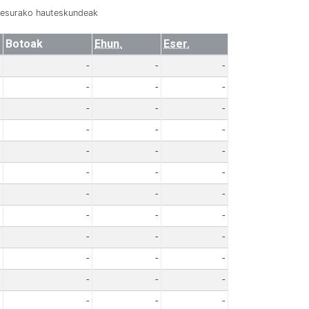
resurako hauteskundeak
Botoak
Ehun.
Eser.
-
-
-
-
-
-
-
-
-
-
-
-
-
-
-
-
-
-
-
-
-
-
-
-
-
-
-
-
-
-
-
-
-
-
-
-