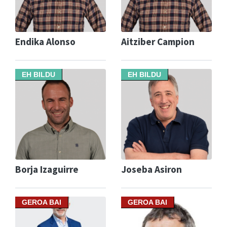
Endika Alonso
Aitziber Campion
EH BILDU
EH BILDU
Borja Izaguirre
Joseba Asiron
GEROA BAI
GEROA BAI