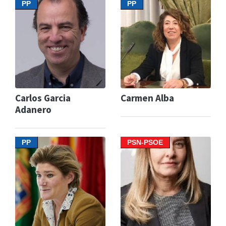
PP
PP
Carlos Garcia
Carmen Alba
Adanero
PP
PSN-PSOE