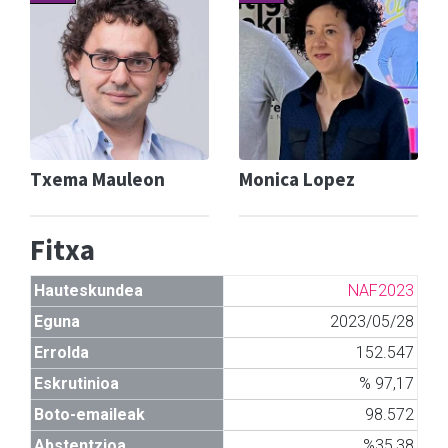
Txema Mauleon
Monica Lopez
Fitxa
Hauteskundea
NAF2023
Eguna
2023/05/28
Errolda
152.547
Eskrutinioa
% 97,17
Boto-emaileak
98.572
Abstentzioa
%35,38