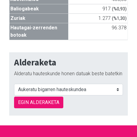
Baliogabeak
917
(%0,93)
Zuriak
1.277
(%1,30)
Hautagai-zerrenden
96.378
botoak
Alderaketa
Alderatu hauteskunde honen datuak beste batetkin
EGIN ALDERAKETA