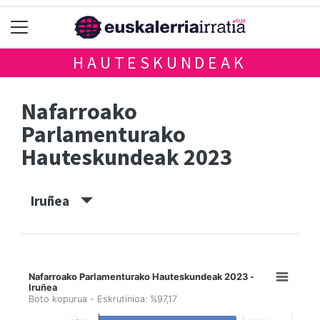
HAUTESKUNDEAK
Nafarroako
Parlamenturako
Hauteskundeak 2023
Iruñea
Nafarroako Parlamenturako Hauteskundeak 2023 -
Iruñea
Boto kopurua - Eskrutinioa: %97,17