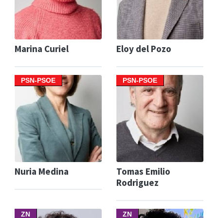
Marina Curiel
Eloy del Pozo
PSN-PSOE
PSN-PSOE
Nuria Medina
Tomas Emilio
Rodriguez
ZN
ZN