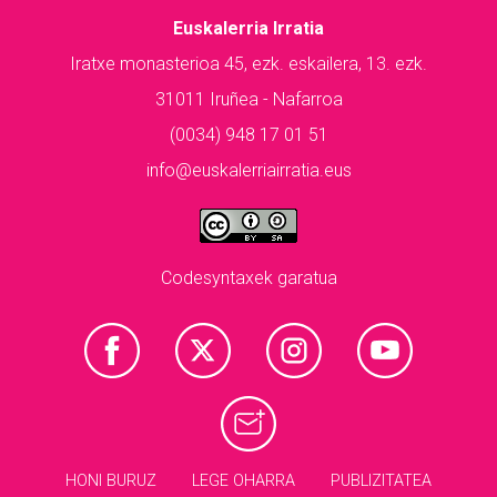
Euskalerria Irratia
Iratxe monasterioa 45, ezk. eskailera, 13. ezk.
31011 Iruñea - Nafarroa
(0034) 948 17 01 51
info@euskalerriairratia.eus
Codesyntaxek garatua
HONI BURUZ
LEGE OHARRA
PUBLIZITATEA