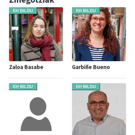
EH BILDU
EH BILDU
Zaloa Basabe
Garbiñe Bueno
EH BILDU
EH BILDU