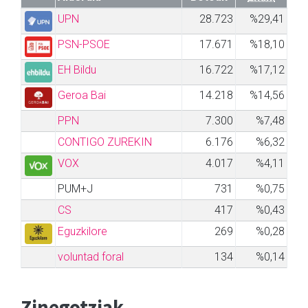
UPN
28.723
%29,41
PSN-PSOE
17.671
%18,10
EH Bildu
16.722
%17,12
Geroa Bai
14.218
%14,56
PPN
7.300
%7,48
CONTIGO ZUREKIN
6.176
%6,32
VOX
4.017
%4,11
PUM+J
731
%0,75
CS
417
%0,43
Eguzkilore
269
%0,28
voluntad foral
134
%0,14
Zinegotziak