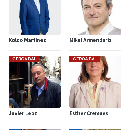
Koldo Martinez
Mikel Armendariz
GEROA BAI
GEROA BAI
Javier Leoz
Esther Cremaes