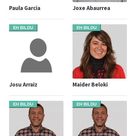
Paula Garcia
Joxe Abaurrea
EH BILDU
EH BILDU
Josu Arraiz
Maider Beloki
EH BILDU
EH BILDU