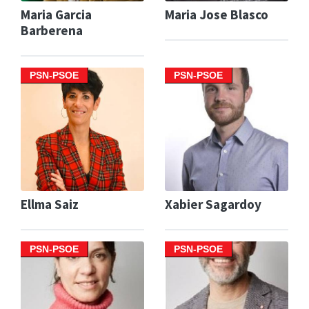
Maria Garcia
Maria Jose Blasco
Barberena
PSN-PSOE
PSN-PSOE
Ellma Saiz
Xabier Sagardoy
PSN-PSOE
PSN-PSOE