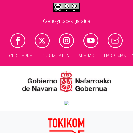
Codesyntaxek garatua
LEGE OHARRA
PUBLIZITATEA
ARAUAK
HARREMANET