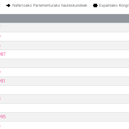
k
Nafarroako Parlamenturako hauteskundeak
Espainiako Kong
7
9
6
987
9
991
3
995
6