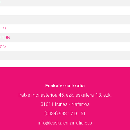
5
6
019
9 10N
023
Euskalerria Irratia
Iratxe monasterioa 45, ezk. eskailera, 13. ezk.
31011 Iruñea - Nafarroa
(0034) 948 17 01 51
info@euskalerriairratia.eus