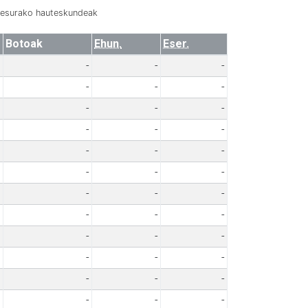
resurako hauteskundeak
Botoak
Ehun.
Eser.
-
-
-
-
-
-
-
-
-
-
-
-
-
-
-
-
-
-
-
-
-
-
-
-
-
-
-
-
-
-
-
-
-
-
-
-