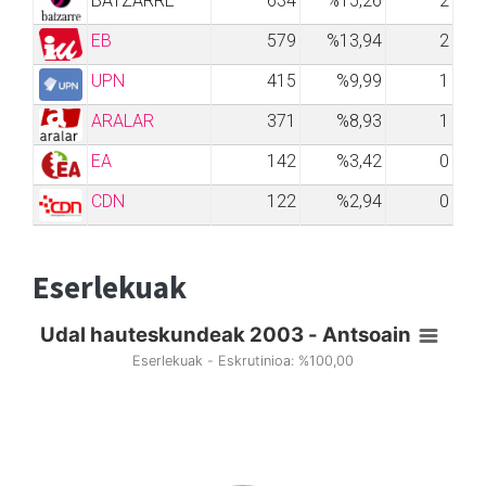
BATZARRE
634
%15,26
2
EB
579
%13,94
2
UPN
415
%9,99
1
ARALAR
371
%8,93
1
EA
142
%3,42
0
CDN
122
%2,94
0
Eserlekuak
Udal hauteskundeak 2003 - Antsoain
Eserlekuak - Eskrutinioa: %100,00