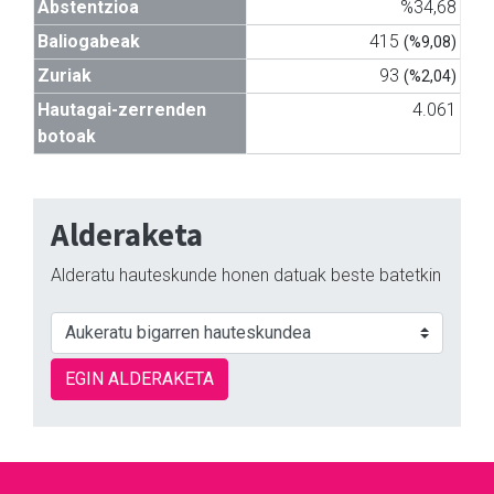
Abstentzioa
%34,68
Baliogabeak
415
(%9,08)
Zuriak
93
(%2,04)
Hautagai-zerrenden
4.061
botoak
Alderaketa
Alderatu hauteskunde honen datuak beste batetkin
EGIN ALDERAKETA