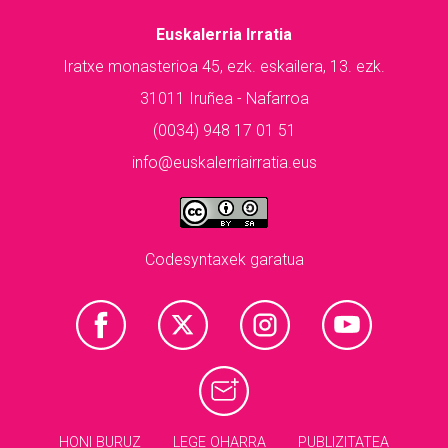
Euskalerria Irratia
Iratxe monasterioa 45, ezk. eskailera, 13. ezk.
31011 Iruñea - Nafarroa
(0034) 948 17 01 51
info@euskalerriairratia.eus
Codesyntaxek garatua
HONI BURUZ
LEGE OHARRA
PUBLIZITATEA