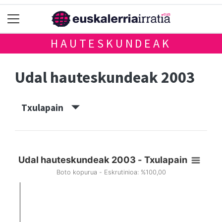
HAUTESKUNDEAK
Udal hauteskundeak 2003
Txulapain
Udal hauteskundeak 2003 - Txulapain
Boto kopurua - Eskrutinioa: %100,00