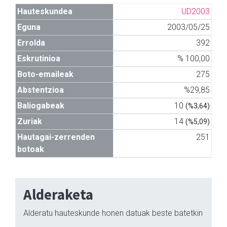
Hauteskundea
UD2003
Eguna
2003/05/25
Errolda
392
Eskrutinioa
% 100,00
Boto-emaileak
275
Abstentzioa
%29,85
Baliogabeak
10
(%3,64)
Zuriak
14
(%5,09)
Hautagai-zerrenden
251
botoak
Alderaketa
Alderatu hauteskunde honen datuak beste batetkin