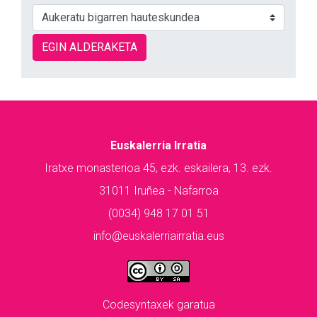
EGIN ALDERAKETA
Euskalerria Irratia
Iratxe monasterioa 45, ezk. eskailera, 13. ezk.
31011 Iruñea - Nafarroa
(0034) 948 17 01 51
info@euskalerriairratia.eus
Codesyntaxek garatua