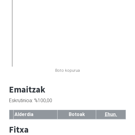
Boto kopurua
Emaitzak
Eskrutinioa: %100,00
Alderdia
Botoak
Ehun.
Fitxa