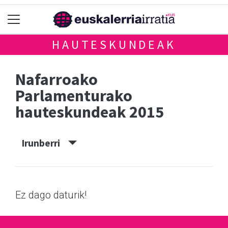
HAUTESKUNDEAK
Nafarroako
Parlamenturako
hauteskundeak 2015
Irunberri
Ez dago daturik!