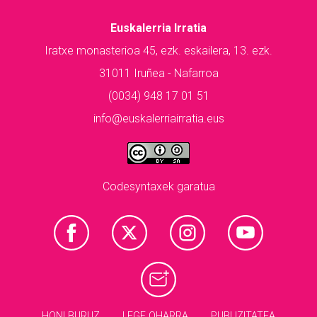
Euskalerria Irratia
Iratxe monasterioa 45, ezk. eskailera, 13. ezk.
31011 Iruñea - Nafarroa
(0034) 948 17 01 51
info@euskalerriairratia.eus
Codesyntaxek garatua
HONI BURUZ
LEGE OHARRA
PUBLIZITATEA