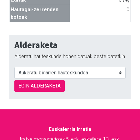
Hautagai-zerrenden
0
botoak
Alderaketa
Alderatu hauteskunde honen datuak beste batetkin
EGIN ALDERAKETA
Euskalerria Irratia
Iratxe monasterioa 45, ezk. eskailera, 13. ezk.