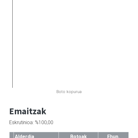
Boto kopurua
Emaitzak
Eskrutinioa: %100,00
Alderdia
Botoak
Ehun.