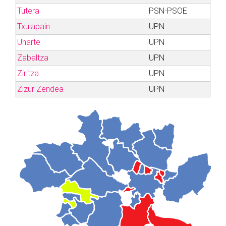
Tutera
PSN-PSOE
Txulapain
UPN
Uharte
UPN
Zabaltza
UPN
Ziritza
UPN
Zizur Zendea
UPN