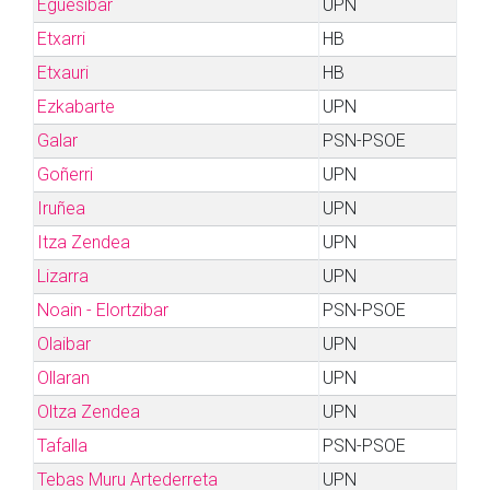
Eguesibar
UPN
Etxarri
HB
Etxauri
HB
Ezkabarte
UPN
Galar
PSN-PSOE
Goñerri
UPN
Iruñea
UPN
Itza Zendea
UPN
Lizarra
UPN
Noain - Elortzibar
PSN-PSOE
Olaibar
UPN
Ollaran
UPN
Oltza Zendea
UPN
Tafalla
PSN-PSOE
Tebas Muru Artederreta
UPN