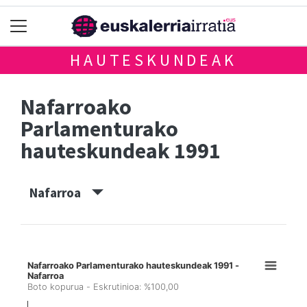
HAUTESKUNDEAK
Nafarroako
Parlamenturako
hauteskundeak 1991
Nafarroa
Nafarroako Parlamenturako hauteskundeak 1991 -
Nafarroa
Boto kopurua - Eskrutinioa: %100,00