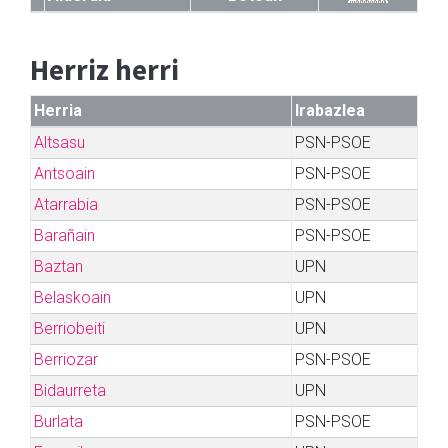
Herriz herri
Herria
Irabazlea
Altsasu
PSN-PSOE
Antsoain
PSN-PSOE
Atarrabia
PSN-PSOE
Barañain
PSN-PSOE
Baztan
UPN
Belaskoain
UPN
Berriobeiti
UPN
Berriozar
PSN-PSOE
Bidaurreta
UPN
Burlata
PSN-PSOE