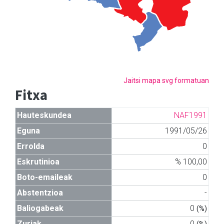
Jaitsi mapa svg formatuan
Fitxa
Hauteskundea
NAF1991
Eguna
1991/05/26
Errolda
0
Eskrutinioa
% 100,00
Boto-emaileak
0
Abstentzioa
-
Baliogabeak
0
(%)
Zuriak
0
(%)