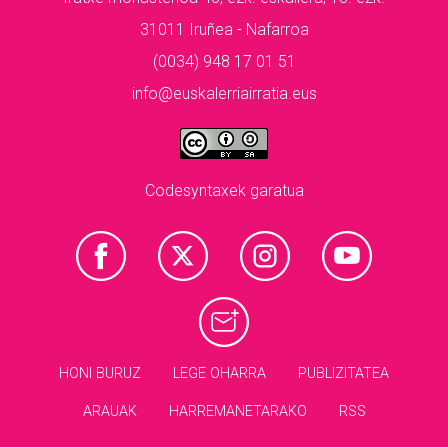
31011 Iruñea - Nafarroa
(0034) 948 17 01 51
info@euskalerriairratia.eus
Codesyntaxek garatua
HONI BURUZ
LEGE OHARRA
PUBLIZITATEA
ARAUAK
HARREMANETARAKO
RSS