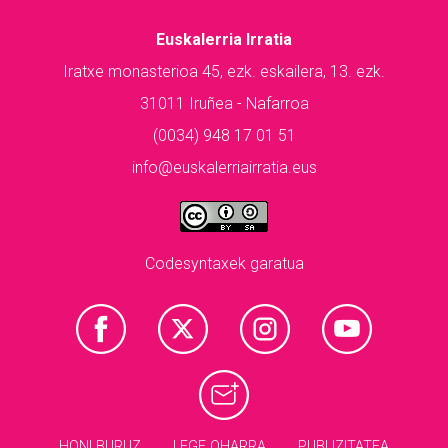
Euskalerria Irratia
Iratxe monasterioa 45, ezk. eskailera, 13. ezk.
31011 Iruñea - Nafarroa
(0034) 948 17 01 51
info@euskalerriairratia.eus
Codesyntaxek garatua
HONI BURUZ
LEGE OHARRA
PUBLIZITATEA