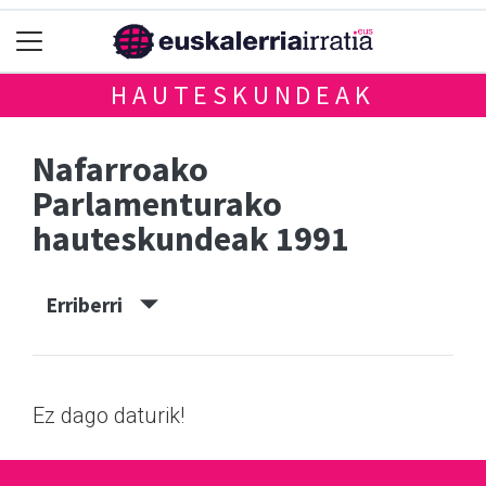
HAUTESKUNDEAK
Nafarroako
Parlamenturako
hauteskundeak 1991
Erriberri
Ez dago daturik!