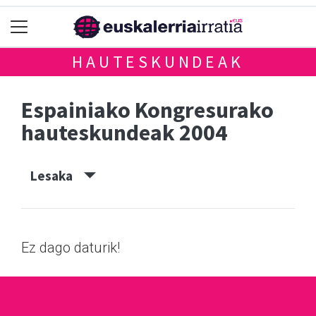
HAUTESKUNDEAK
Espainiako Kongresurako
hauteskundeak 2004
Lesaka
Ez dago daturik!