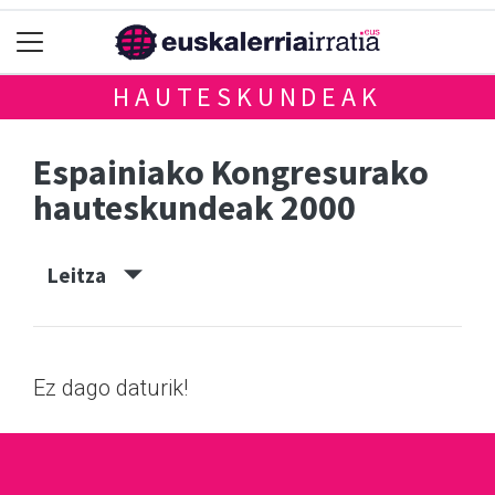
HAUTESKUNDEAK
Espainiako Kongresurako
hauteskundeak 2000
Leitza
Ez dago daturik!