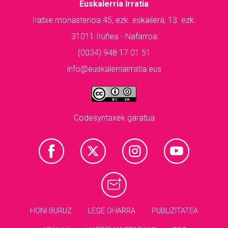
Euskalerria Irratia
Iratxe monasterioa 45, ezk. eskailera, 13. ezk.
31011 Iruñea - Nafarroa
(0034) 948 17 01 51
info@euskalerriairratia.eus
Codesyntaxek garatua
HONI BURUZ
LEGE OHARRA
PUBLIZITATEA