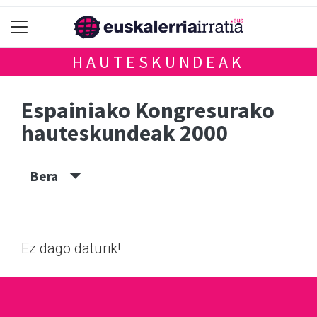
HAUTESKUNDEAK
Espainiako Kongresurako
hauteskundeak 2000
Bera
Ez dago daturik!