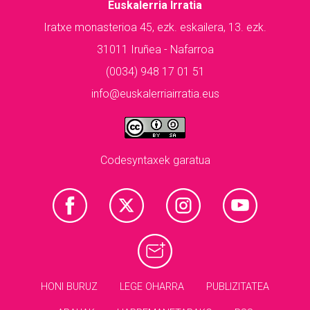
Euskalerria Irratia
Iratxe monasterioa 45, ezk. eskailera, 13. ezk.
31011 Iruñea - Nafarroa
(0034) 948 17 01 51
info@euskalerriairratia.eus
Codesyntaxek garatua
HONI BURUZ
LEGE OHARRA
PUBLIZITATEA