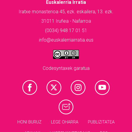
Euskalerria Irratia
Iratxe monasterioa 45, ezk. eskailera, 13. ezk.
31011 Iruñea - Nafarroa
(0034) 948 17 01 51
info@euskalerriairratia.eus
Codesyntaxek garatua
HONI BURUZ
LEGE OHARRA
PUBLIZITATEA