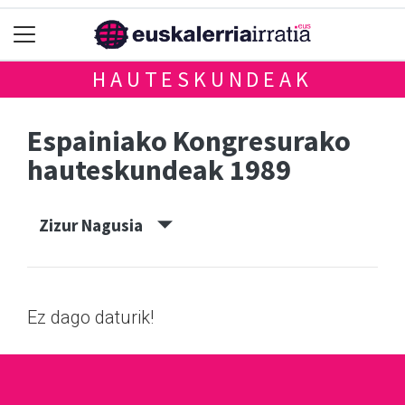
HAUTESKUNDEAK
Espainiako Kongresurako
hauteskundeak 1989
Zizur Nagusia
Ez dago daturik!