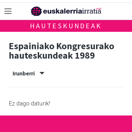
HAUTESKUNDEAK
Espainiako Kongresurako
hauteskundeak 1989
Irunberri
Ez dago daturik!