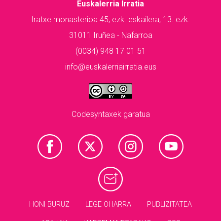
Euskalerria Irratia
Iratxe monasterioa 45, ezk. eskailera, 13. ezk.
31011 Iruñea - Nafarroa
(0034) 948 17 01 51
info@euskalerriairratia.eus
Codesyntaxek garatua
HONI BURUZ
LEGE OHARRA
PUBLIZITATEA