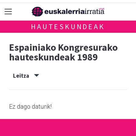
HAUTESKUNDEAK
Espainiako Kongresurako
hauteskundeak 1989
Leitza
Ez dago daturik!