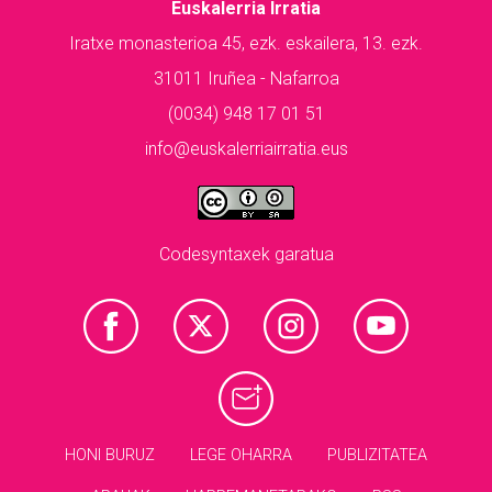
Euskalerria Irratia
Iratxe monasterioa 45, ezk. eskailera, 13. ezk.
31011 Iruñea - Nafarroa
(0034) 948 17 01 51
info@euskalerriairratia.eus
Codesyntaxek garatua
HONI BURUZ
LEGE OHARRA
PUBLIZITATEA