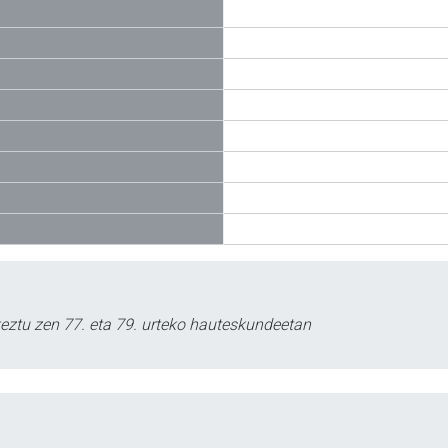
keztu zen 77. eta 79. urteko hauteskundeetan