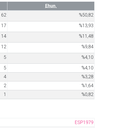
Ehun.
62
%50,82
17
%13,93
14
%11,48
12
%9,84
5
%4,10
5
%4,10
4
%3,28
2
%1,64
1
%0,82
ESP1979