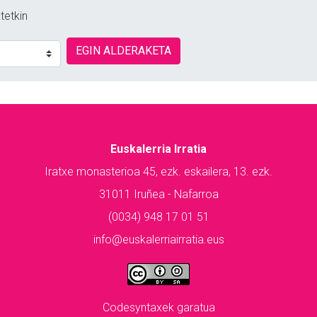
tetkin
EGIN ALDERAKETA
Euskalerria Irratia
Iratxe monasterioa 45, ezk. eskailera, 13. ezk.
31011 Iruñea - Nafarroa
(0034) 948 17 01 51
info@euskalerriairratia.eus
Codesyntaxek garatua