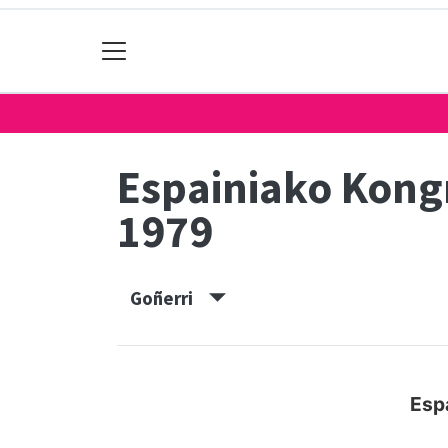
Espainiako Kon
1979
Goñerri
Esp