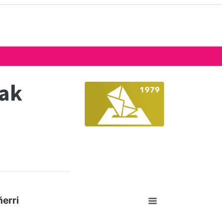
eak
erri