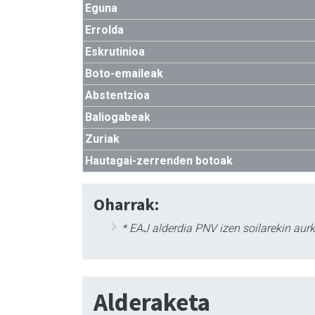
Eguna
Errolda
Eskrutinioa
Boto-emaileak
Abstentzioa
Baliogabeak
Zuriak
Hautagai-zerrenden botoak
Oharrak:
* EAJ alderdia PNV izen soilarekin aur
Alderaketa