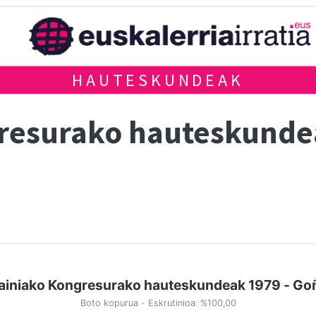
HAUTESKUNDEAK
gresurako hauteskund
ainiako Kongresurako hauteskundeak 1979 - Goñ
Boto kopurua - Eskrutinioa: %100,00