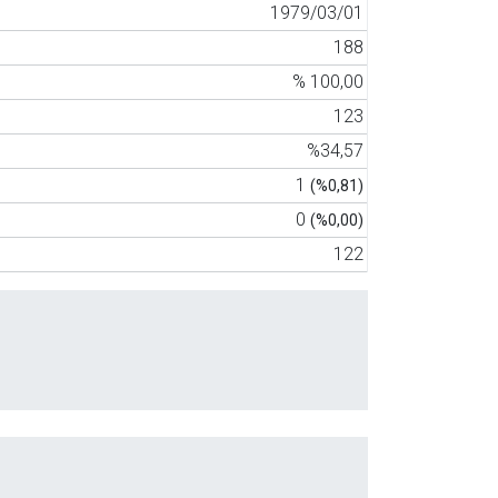
1979/03/01
188
% 100,00
123
%34,57
1
(%0,81)
0
(%0,00)
122