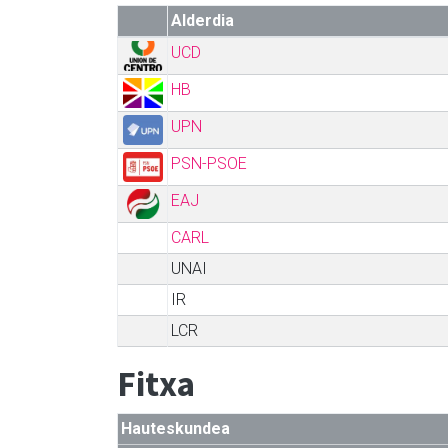
Alderdia
UCD
HB
UPN
PSN-PSOE
EAJ
CARL
UNAI
IR
LCR
Fitxa
Hauteskundea