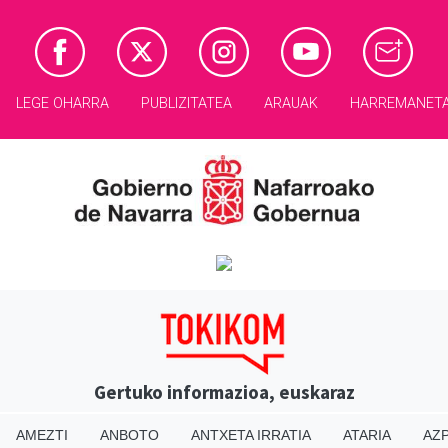
LEGE OHARRA
PUBLIZITATEA
ARAUAK
HARREMANET
Gertuko informazioa, euskaraz
AMEZTI
ANBOTO
ANTXETA IRRATIA
ATARIA
AZP