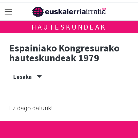
HAUTESKUNDEAK
Espainiako Kongresurako
hauteskundeak 1979
Lesaka
Ez dago daturik!