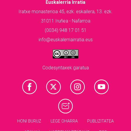
Euskalerria Irratia
Iratxe monasterioa 45, ezk. eskailera, 13. ezk.
31011 Iruñea - Nafarroa
(0034) 948 17 01 51
info@euskalerriairratia.eus
Codesyntaxek garatua
HONI BURUZ
LEGE OHARRA
PUBLIZITATEA