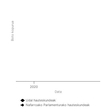
Boto kopurua
2020
Data
Udal hauteskundeak
Nafarroako Parlamenturako hauteskundeak