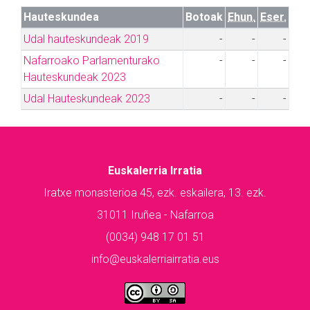
Hauteskundea
Botoak
Ehun.
Eser.
Udal hauteskundeak 2019
-
-
-
Nafarroako Parlamenturako
-
-
-
Hauteskundeak 2023
Udal Hauteskundeak 2023
-
-
-
Euskalerria Irratia
Iratxe monasterioa 45, ezk. eskailera, 13. ezk.
31011 Iruñea - Nafarroa
(0034) 948 17 01 51
info@euskalerriairratia.eus