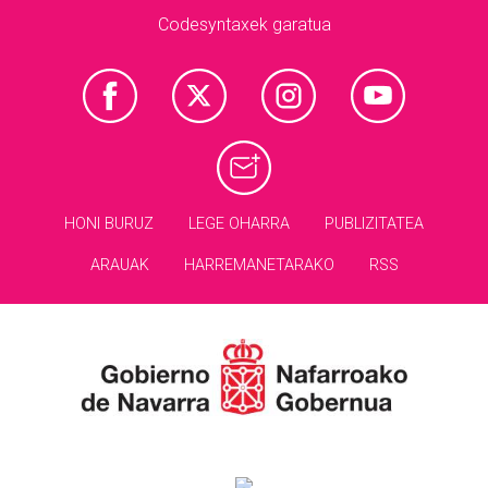
Codesyntaxek garatua
HONI BURUZ
LEGE OHARRA
PUBLIZITATEA
ARAUAK
HARREMANETARAKO
RSS