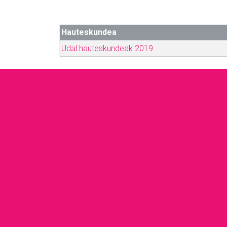
Hauteskundea
Udal hauteskundeak 2019