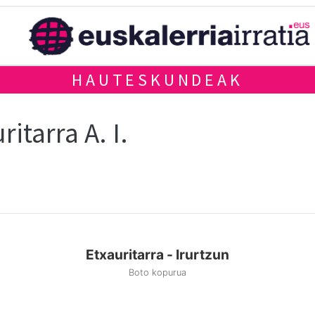
HAUTESKUNDEAK
ritarra A. I.
Etxauritarra - Irurtzun
Boto kopurua