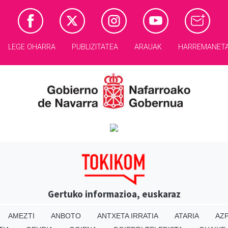
LEGE OHARRA
PUBLIZITATEA
ARAUAK
HARREMANET
Gertuko informazioa, euskaraz
AMEZTI
ANBOTO
ANTXETA IRRATIA
ATARIA
AZP