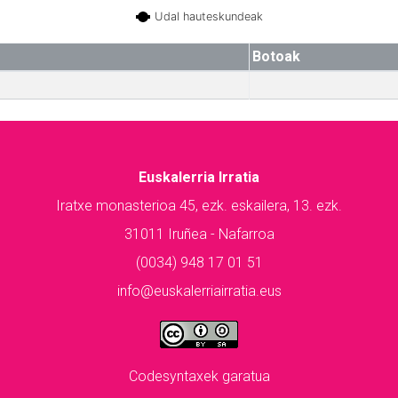
Udal hauteskundeak
Botoak
Euskalerria Irratia
Iratxe monasterioa 45, ezk. eskailera, 13. ezk.
31011 Iruñea - Nafarroa
(0034) 948 17 01 51
info@euskalerriairratia.eus
Codesyntaxek garatua