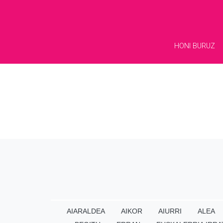
HONI BURUZ
AIARALDEA
AIKOR
AIURRI
ALEA