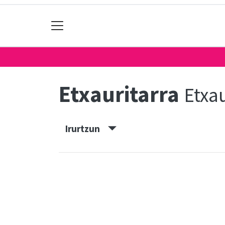
Etxauritarra
Etxau
Irurtzun