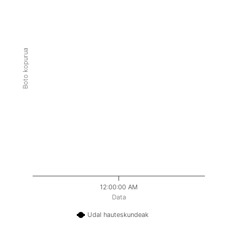
Boto kopurua
12:00:00 AM
Data
Udal hauteskundeak