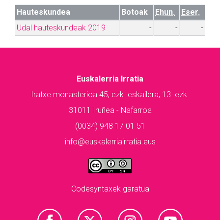
Hauteskundea
Botoak
Ehun.
Eser.
Udal hauteskundeak 2019
-
-
-
Euskalerria Irratia
Iratxe monasterioa 45, ezk. eskailera, 13. ezk.
31011 Iruñea - Nafarroa
(0034) 948 17 01 51
info@euskalerriairratia.eus
Codesyntaxek garatua