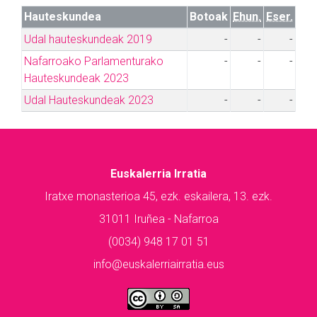
Hauteskundea
Botoak
Ehun.
Eser.
Udal hauteskundeak 2019
-
-
-
Nafarroako Parlamenturako
-
-
-
Hauteskundeak 2023
Udal Hauteskundeak 2023
-
-
-
Euskalerria Irratia
Iratxe monasterioa 45, ezk. eskailera, 13. ezk.
31011 Iruñea - Nafarroa
(0034) 948 17 01 51
info@euskalerriairratia.eus