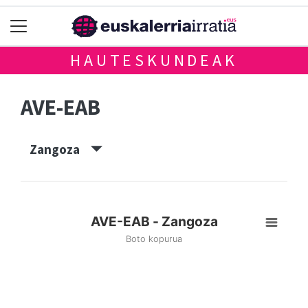
HAUTESKUNDEAK
AVE-EAB
Zangoza
AVE-EAB - Zangoza
Boto kopurua