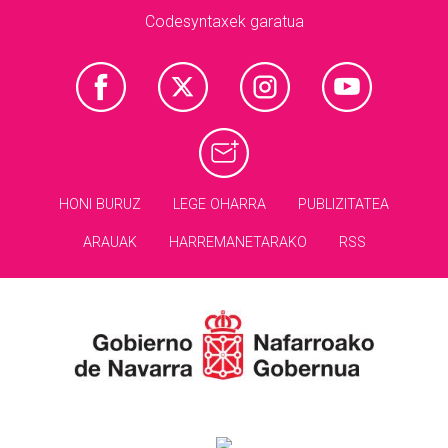
Codesyntaxek garatua
HONI BURUZ
LEGE OHARRA
PUBLIZITATEA
ARAUAK
HARREMANETARAKO
RSS