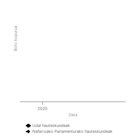
Boto kopurua
2020
Data
Udal hauteskundeak
Nafarroako Parlamenturako hauteskundeak