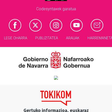
Codesyntaxek garatua
LEGE OHARRA
PUBLIZITATEA
ARAUAK
HARREMANET
Gertuko informazioa, euskaraz