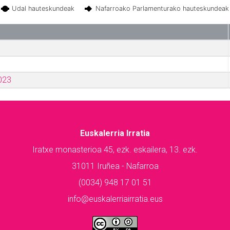
Udal hauteskundeak
Nafarroako Parlamenturako hauteskundeak
023
Euskalerria Irratia
Iratxe monasterioa 45, ezk. eskailera, 13. ezk.
31011 Iruñea - Nafarroa
(0034) 948 17 01 51
info@euskalerriairratia.eus