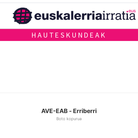
HAUTESKUNDEAK
AVE-EAB - Erriberri
Boto kopurua