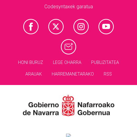
Codesyntaxek garatua
HONI BURUZ
LEGE OHARRA
PUBLIZITATEA
ARAUAK
HARREMANETARAKO
RSS