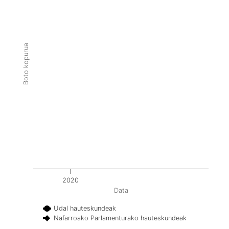
Boto kopurua
2020
Data
Udal hauteskundeak
Nafarroako Parlamenturako hauteskundeak