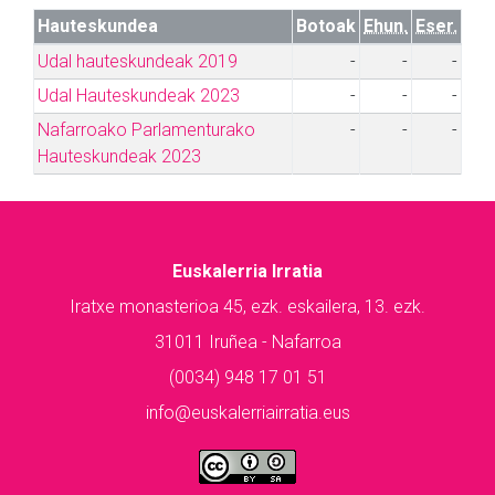
Hauteskundea
Botoak
Ehun.
Eser.
Udal hauteskundeak 2019
-
-
-
Udal Hauteskundeak 2023
-
-
-
Nafarroako Parlamenturako
-
-
-
Hauteskundeak 2023
Euskalerria Irratia
Iratxe monasterioa 45, ezk. eskailera, 13. ezk.
31011 Iruñea - Nafarroa
(0034) 948 17 01 51
info@euskalerriairratia.eus