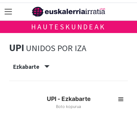
HAUTESKUNDEAK
UPI
UNIDOS POR IZA
Ezkabarte
UPI - Ezkabarte
Boto kopurua