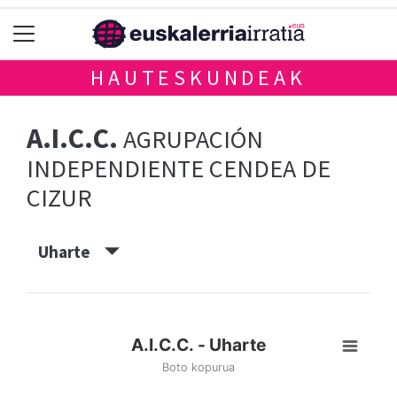
HAUTESKUNDEAK
A.I.C.C.
AGRUPACIÓN
INDEPENDIENTE CENDEA DE
CIZUR
Uharte
A.I.C.C. - Uharte
Boto kopurua