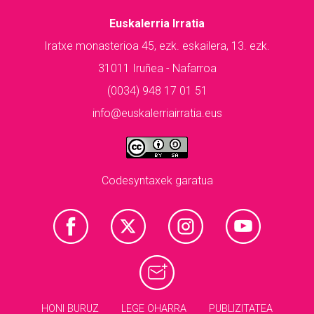
Euskalerria Irratia
Iratxe monasterioa 45, ezk. eskailera, 13. ezk.
31011 Iruñea - Nafarroa
(0034) 948 17 01 51
info@euskalerriairratia.eus
Codesyntaxek garatua
HONI BURUZ
LEGE OHARRA
PUBLIZITATEA