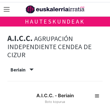
HAUTESKUNDEAK
A.I.C.C.
AGRUPACIÓN
INDEPENDIENTE CENDEA DE
CIZUR
Beriain
A.I.C.C. - Beriain
Boto kopurua