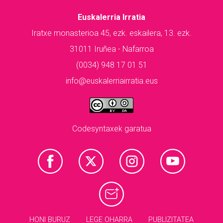
Euskalerria Irratia
Iratxe monasterioa 45, ezk. eskailera, 13. ezk.
31011 Iruñea - Nafarroa
(0034) 948 17 01 51
info@euskalerriairratia.eus
Codesyntaxek garatua
HONI BURUZ
LEGE OHARRA
PUBLIZITATEA