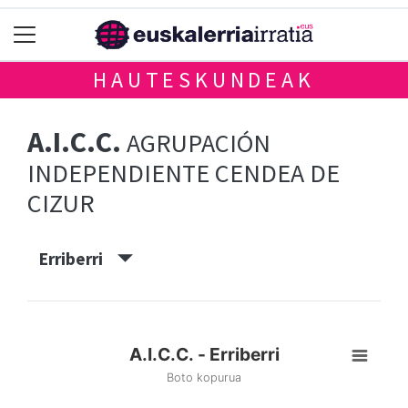
HAUTESKUNDEAK
A.I.C.C.
AGRUPACIÓN
INDEPENDIENTE CENDEA DE
CIZUR
Erriberri
A.I.C.C. - Erriberri
Boto kopurua