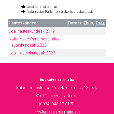
Udal hauteskundeak
Nafarroako Parlamenturako hauteskundeak
Hauteskundea
Botoak
Ehun.
Eser.
Udal hauteskundeak 2019
-
-
-
Nafarroako Parlamenturako
-
-
-
Hauteskundeak 2023
Udal Hauteskundeak 2023
-
-
-
Euskalerria Irratia
Iratxe monasterioa 45, ezk. eskailera, 13. ezk.
31011 Iruñea - Nafarroa
(0034) 948 17 01 51
info@euskalerriairratia.eus