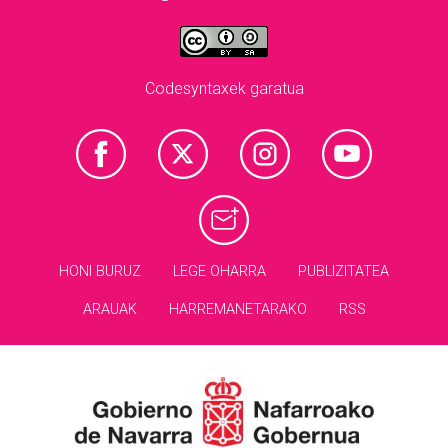
Codesyntaxek garatua
HONI BURUZ
LEGE OHARRA
PUBLIZITATEA
ARAUAK
HARREMANETARAKO
RSS