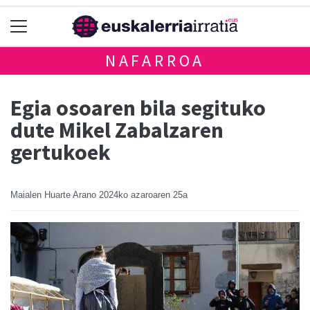
NAFARROA
Egia osoaren bila segituko
dute Mikel Zabalzaren
gertukoek
Maialen Huarte Arano
2024ko azaroaren 25a