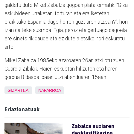
galdetu dute Mikel Zabalza gogoan plataformatik. "Giza
eskubideen urraketan, torturan eta erailketetan
eraikitako Espainia dago horren guztiaren atzean?", hori
izan daiteke susmoa. Egia, geroz eta gertuago dagoela
ere sinetsirik daude eta ez dutela etsiko hori eskuratu
arte.
Mikel Zabalza 1985eko azaroaren 26an atxilotu zuen
Guardia Zibilak. Haien eskuetan hil zuten eta haren
gorpua Bidasoa ibaian utzi abenduaren 15ean.
GIZARTEA
NAFARROA
Erlazionatuak
Zabalza auziaren
desklasifikazioa