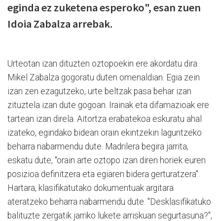
eginda ez zuketena esperoko", esan zuen
Idoia Zabalza arrebak.
Urteotan izan dituzten oztopoekin ere akordatu dira
Mikel Zabalza gogoratu duten omenaldian. Egia zein
izan zen ezagutzeko, urte beltzak pasa behar izan
zituztela izan dute gogoan. Irainak eta difamazioak ere
tartean izan direla. Aitortza erabatekoa eskuratu ahal
izateko, egindako bidean orain ekintzekin laguntzeko
beharra nabarmendu dute. Madrilera begira jarrita,
eskatu dute, "orain arte oztopo izan diren horiek euren
posizioa definitzera eta egiaren bidera gerturatzera".
Hartara, klasifikatutako dokumentuak argitara
ateratzeko beharra nabarmendu dute. "Desklasifikatuko
balituzte zergatik jarriko lukete arriskuan segurtasuna?",