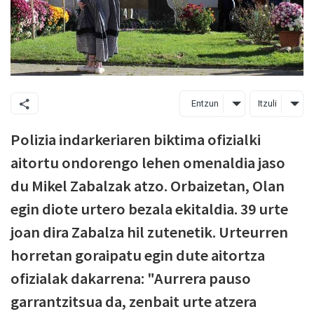
Entzun
Itzuli
Polizia indarkeriaren biktima ofizialki
aitortu ondorengo lehen omenaldia jaso
du Mikel Zabalzak atzo. Orbaizetan, Olan
egin diote urtero bezala ekitaldia. 39 urte
joan dira Zabalza hil zutenetik. Urteurren
horretan goraipatu egin dute aitortza
ofizialak dakarrena: "Aurrera pauso
garrantzitsua da, zenbait urte atzera