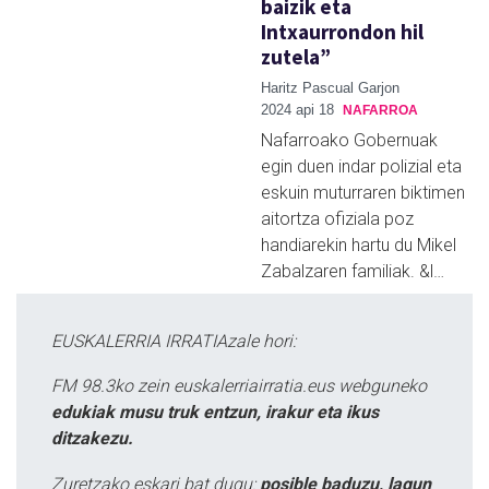
baizik eta
Intxaurrondon hil
zutela”
Haritz Pascual Garjon
2024 api 18
NAFARROA
Nafarroako Gobernuak
egin duen indar polizial eta
eskuin muturraren biktimen
aitortza ofiziala poz
handiarekin hartu du Mikel
Zabalzaren familiak. &l…
EUSKALERRIA IRRATIAzale hori:
FM 98.3ko zein euskalerriairratia.eus webguneko
edukiak musu truk entzun, irakur eta ikus
ditzakezu.
Zuretzako eskari bat dugu:
posible baduzu, lagun