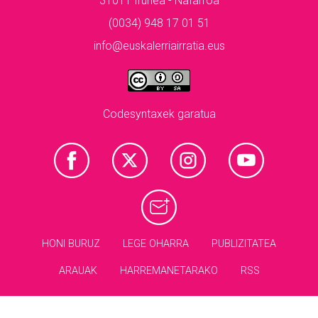
31011 Iruñea - Nafarroa
(0034) 948 17 01 51
info@euskalerriairratia.eus
Codesyntaxek garatua
HONI BURUZ
LEGE OHARRA
PUBLIZITATEA
ARAUAK
HARREMANETARAKO
RSS