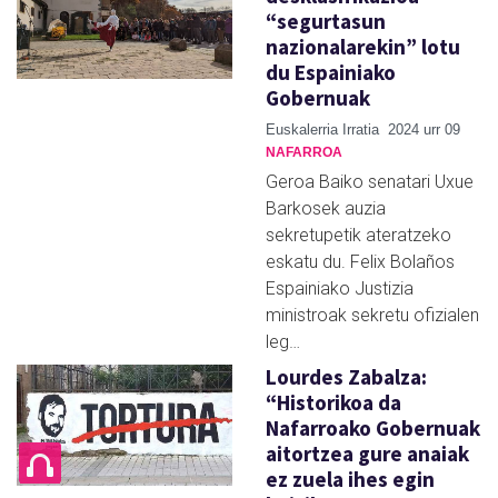
“segurtasun
nazionalarekin” lotu
du Espainiako
Gobernuak
Euskalerria Irratia
2024 urr 09
NAFARROA
Geroa Baiko senatari Uxue
Barkosek auzia
sekretupetik ateratzeko
eskatu du. Felix Bolaños
Espainiako Justizia
ministroak sekretu ofizialen
leg…
Lourdes Zabalza:
“Historikoa da
Nafarroako Gobernuak
aitortzea gure anaiak
ez zuela ihes egin