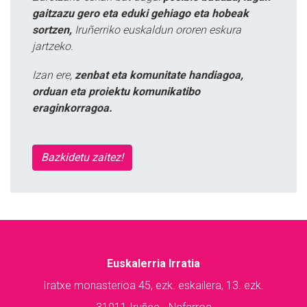
gaitzazu gero eta eduki gehiago eta hobeak
sortzen,
Iruñerriko euskaldun ororen eskura
jartzeko.
Izan ere,
zenbat eta komunitate handiagoa,
orduan eta proiektu komunikatibo
eraginkorragoa.
Bazkidetu zaitez!
Euskalerria Irratia
Iratxe monasterioa 45, ezk. eskailera, 13. ezk.