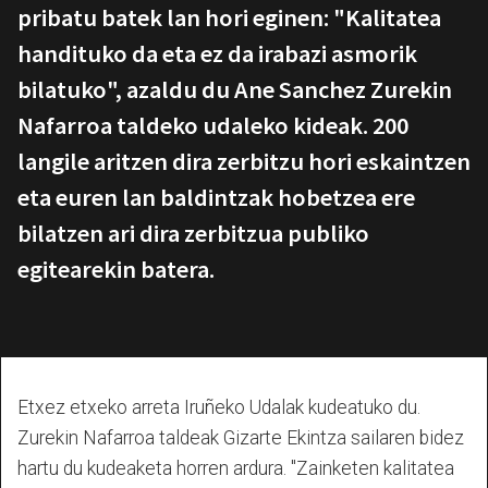
pribatu batek lan hori eginen: "Kalitatea
handituko da eta ez da irabazi asmorik
bilatuko", azaldu du Ane Sanchez Zurekin
Nafarroa taldeko udaleko kideak. 200
langile aritzen dira zerbitzu hori eskaintzen
eta euren lan baldintzak hobetzea ere
bilatzen ari dira zerbitzua publiko
egitearekin batera.
Etxez etxeko arreta Iruñeko Udalak kudeatuko du.
Zurekin Nafarroa taldeak Gizarte Ekintza sailaren bidez
hartu du kudeaketa horren ardura. "Zainketen kalitatea