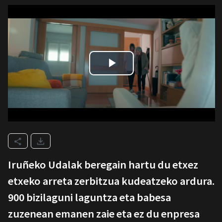
Iruñeko Udalak beregain hartu du etxez
etxeko arreta zerbitzua kudeatzeko ardura.
900 bizilaguni laguntza eta babesa
zuzenean emanen zaie eta ez du enpresa