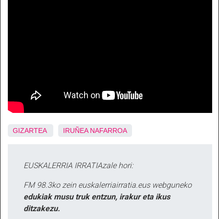
GIZARTEA
IRUÑEA
NAFARROA
EUSKALERRIA IRRATIAzale hori:
FM 98.3ko zein euskalerriairratia.eus webguneko
edukiak musu truk entzun, irakur eta ikus
ditzakezu.