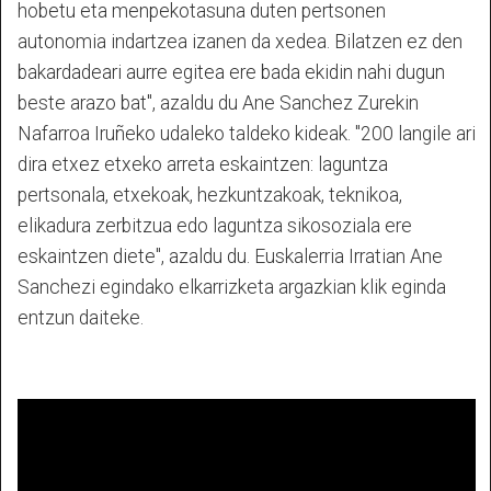
hobetu eta menpekotasuna duten pertsonen
autonomia indartzea izanen da xedea. Bilatzen ez den
bakardadeari aurre egitea ere bada ekidin nahi dugun
beste arazo bat", azaldu du Ane Sanchez Zurekin
Nafarroa Iruñeko udaleko taldeko kideak. "200 langile ari
dira etxez etxeko arreta eskaintzen: laguntza
pertsonala, etxekoak, hezkuntzakoak, teknikoa,
elikadura zerbitzua edo laguntza sikosoziala ere
eskaintzen diete", azaldu du. Euskalerria Irratian Ane
Sanchezi egindako elkarrizketa argazkian klik eginda
entzun daiteke.