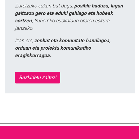
Zuretzako eskari bat dugu:
posible baduzu, lagun
gaitzazu gero eta eduki gehiago eta hobeak
sortzen,
Iruñerriko euskaldun ororen eskura
jartzeko.
Izan ere,
zenbat eta komunitate handiagoa,
orduan eta proiektu komunikatibo
eraginkorragoa.
Bazkidetu zaitez!