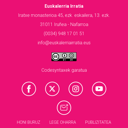
Euskalerria Irratia
Iratxe monasterioa 45, ezk. eskailera, 13. ezk.
31011 Iruñea - Nafarroa
(0034) 948 17 01 51
info@euskalerriairratia.eus
Codesyntaxek garatua
HONI BURUZ
LEGE OHARRA
PUBLIZITATEA