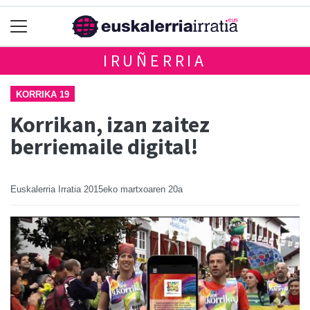
IRUÑERRIA
KORRIKA 19
Korrikan, izan zaitez
berriemaile digital!
Euskalerria Irratia
2015eko martxoaren 20a