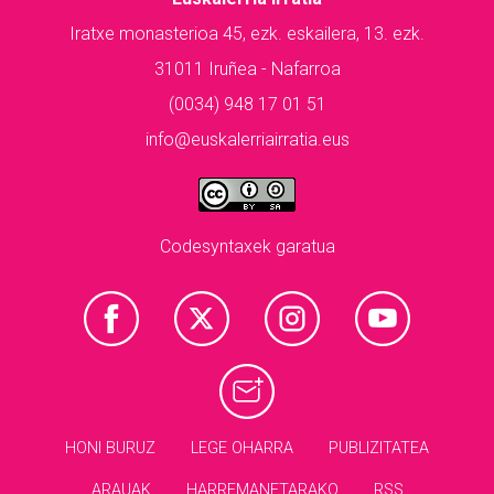
Iratxe monasterioa 45, ezk. eskailera, 13. ezk.
31011 Iruñea - Nafarroa
(0034) 948 17 01 51
info@euskalerriairratia.eus
Codesyntaxek garatua
HONI BURUZ
LEGE OHARRA
PUBLIZITATEA
ARAUAK
HARREMANETARAKO
RSS