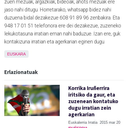
zuen mezuak, argazkiak, bideoak, ahots mezuak ere
jaso nahi ditugu. Horretarako, whatsapp bidez nahi
duzuena bidal dezakezue 608 91 89 96 zenbakira. Eta
948 17 01 51 telefonora ere dei dezakezue, zuzeneko
lekukotasuna irratian eman nahi baduzue. Izan ere, guk
kontakizuna irratian eta agerkarian eginen dugu.
EUSKARA
Erlazionatuak
Korrika Iruñerrira
iritsiko da gaur, eta
zuzenean kontatuko
dugu irratian zein
agerkarian
Euskalerria Irratia
2015 mar 20