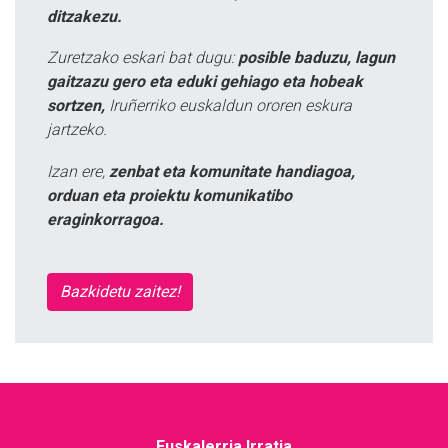
ditzakezu.
Zuretzako eskari bat dugu:
posible baduzu, lagun
gaitzazu gero eta eduki gehiago eta hobeak
sortzen,
Iruñerriko euskaldun ororen eskura
jartzeko.
Izan ere,
zenbat eta komunitate handiagoa,
orduan eta proiektu komunikatibo
eraginkorragoa.
Bazkidetu zaitez!
Euskalerria Irratia