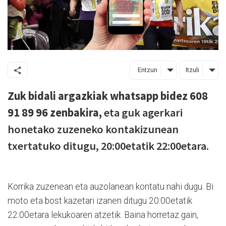
Entzun
Itzuli
Zuk bidali argazkiak whatsapp bidez 608
91 89 96 zenbakira,
eta guk agerkari
honetako zuzeneko kontakizunean
txertatuko ditugu, 20:00etatik 22:00etara.
Korrika zuzenean eta auzolanean kontatu nahi dugu. Bi
moto eta bost kazetari izanen ditugu 20:00etatik
22:00etara lekukoaren atzetik. Baina horretaz gain,