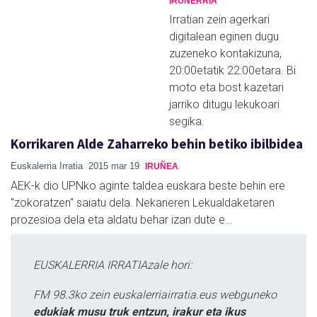
IRUÑERRIA
Irratian zein agerkari
digitalean eginen dugu
zuzeneko kontakizuna,
20:00etatik 22:00etara. Bi
moto eta bost kazetari
jarriko ditugu lekukoari
segika.
Korrikaren Alde Zaharreko behin betiko ibilbidea
Euskalerria Irratia
2015 mar 19
IRUÑEA
AEK-k dio UPNko aginte taldea euskara beste behin ere
"zokoratzen" saiatu dela. Nekaneren Lekualdaketaren
prozesioa dela eta aldatu behar izan dute e…
EUSKALERRIA IRRATIAzale hori:
FM 98.3ko zein euskalerriairratia.eus webguneko
edukiak musu truk entzun, irakur eta ikus