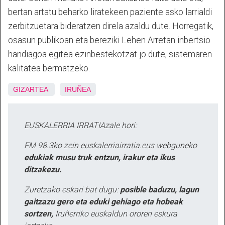
bertan artatu beharko liratekeen paziente asko larrialdi
zerbitzuetara bideratzen direla azaldu dute. Horregatik,
osasun publikoan eta bereziki Lehen Arretan inbertsio
handiagoa egitea ezinbestekotzat jo dute, sistemaren
kalitatea bermatzeko.
GIZARTEA
IRUÑEA
EUSKALERRIA IRRATIAzale hori:
FM 98.3ko zein euskalerriairratia.eus webguneko
edukiak musu truk entzun, irakur eta ikus
ditzakezu.
Zuretzako eskari bat dugu:
posible baduzu, lagun
gaitzazu gero eta eduki gehiago eta hobeak
sortzen,
Iruñerriko euskaldun ororen eskura