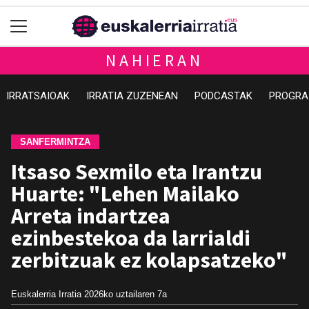
NAHIERAN
IRRATSAIOAK
IRRATIA ZUZENEAN
PODCASTAK
PROGRA
SANFERMINTZA
Itsaso Sexmilo eta Irantzu
Huarte: "Lehen Mailako
Arreta indartzea
ezinbestekoa da larrialdi
zerbitzuak ez kolapsatzeko"
Euskalerria Irratia
2026ko uztailaren 7a