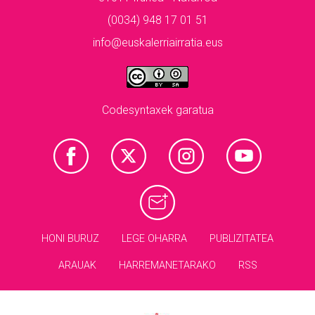
(0034) 948 17 01 51
info@euskalerriairratia.eus
Codesyntaxek garatua
HONI BURUZ
LEGE OHARRA
PUBLIZITATEA
ARAUAK
HARREMANETARAKO
RSS