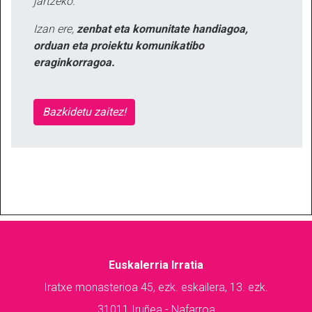
jartzeko.
Izan ere,
zenbat eta komunitate handiagoa,
orduan eta proiektu komunikatibo
eraginkorragoa.
Bazkidetu zaitez!
Euskalerria Irratia
Iratxe monasterioa 45, ezk. eskailera, 13. ezk.
31011 Iruñea - Nafarroa