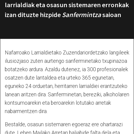
larrialdiak eta osasun sistemaren erronkak
izan dituzte hizpide
Sanfermintza
saioan
Nafarroako Larrialdietako Zuzendariordetzako langileek
ilusiozjaso zuten aurtengo sanferminetako txupinazoa
botatzeko ardura. Azaldu dutenez, ia 300 profesionalek
osatzen dute lantaldea eta urteko 365 egunetan,
eguneko 24 orduetan, herritarren larrialdiei erantzuteko
lanean aritzen dira. Sanferminetan, bereziki, alkoholaren
kontsumoarekin eta beroarekin lotutako arretak
nabarmentzen dira.
Bestalde, osasun sistemaren egoeraz ere ohartarazi
dute. Lehen Mailako Arretan baliabide falta dela eta,