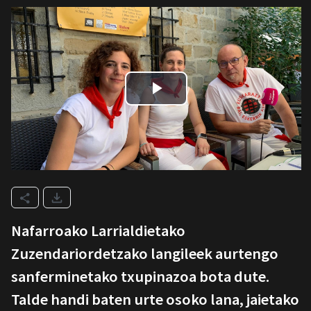
Nafarroako Larrialdietako
Zuzendariordetzako langileek aurtengo
sanferminetako txupinazoa bota dute.
Talde handi baten urte osoko lana, jaietako