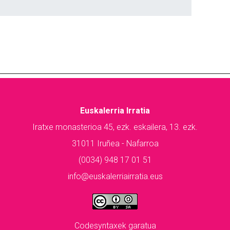
Euskalerria Irratia
Iratxe monasterioa 45, ezk. eskailera, 13. ezk.
31011 Iruñea - Nafarroa
(0034) 948 17 01 51
info@euskalerriairratia.eus
Codesyntaxek garatua