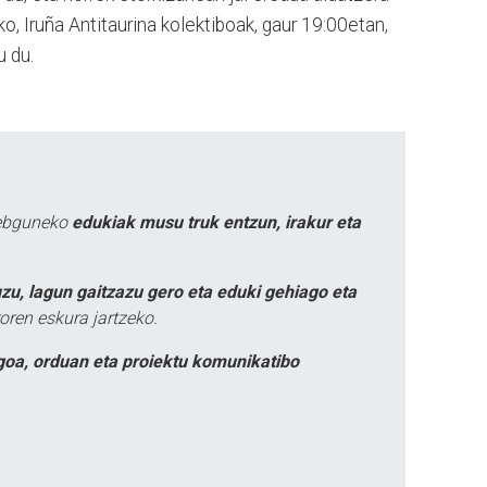
o, Iruña Antitaurina kolektiboak, gaur 19:00etan,
u du.
webguneko
edukiak musu truk entzun, irakur eta
zu, lagun gaitzazu gero eta eduki gehiago eta
oren eskura jartzeko.
goa, orduan eta proiektu komunikatibo