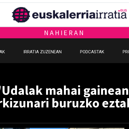
NAHIERAN
OAK
IRRATIA ZUZENEAN
PODCASTAK
PR
"Udalak mahai gainean 
rkizunari buruzko ezta