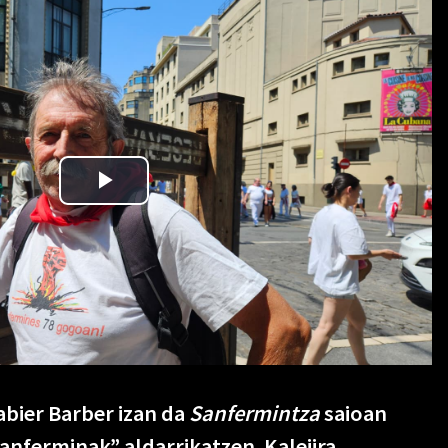
abier Barber izan da
Sanfermintza
saioan
anferminak” aldarrikatzen. Kalejira