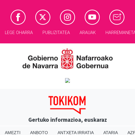
LEGE OHARRA
PUBLIZITATEA
ARAUAK
HARREMANET
Gertuko informazioa, euskaraz
AMEZTI
ANBOTO
ANTXETA IRRATIA
ATARIA
AZP