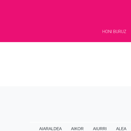
HONI BURUZ
AIARALDEA
AIKOR
AIURRI
ALEA