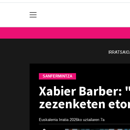
IRRATSAI
SANFERMINTZA
Xabier Barber: 
zezenketen eto
Euskalerria Irratia
2026ko uztailaren 7a