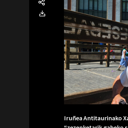
Iruñea Antitaurinako X
“zezenketarik gabeko s