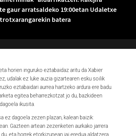
te gaur arratsaldeko 19:00etan Udaletxe
ktrotxarangarekin batera
a horien inguruko eztabaidaz aritu da Xabier
ez, udalak ez luke auzia gizartearen esku soilik
ruzko eztabaidari aurrea hartzeko ardura ere badu.
arketa egitea beharrezkotzat jo du, bazkideen
dagoela ikusita.
a ez dagoela zezen plazan, kalean baizik:
tzean. Gazteen artean zezenketen aurkako jarrera
u, eta horrek etorkizunean jai eredua aldatzera