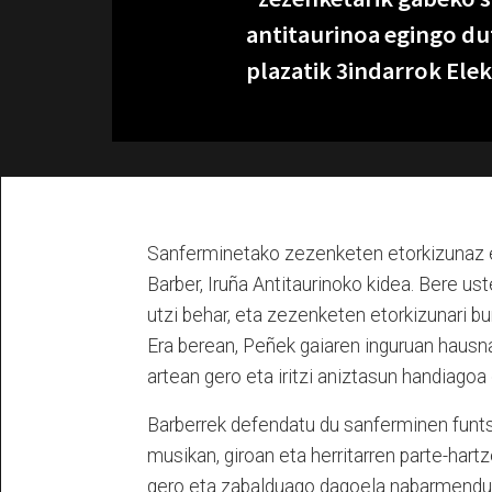
antitaurinoa egingo du
plazatik 3indarrok Ele
Sanferminetako zezenketen etorkizunaz et
Barber, Iruña Antitaurinoko kidea. Bere ust
utzi behar, eta zezenketen etorkizunari bu
Era berean, Peñek gaiaren inguruan hausn
artean gero eta iritzi aniztasun handiagoa 
Barberrek defendatu du sanferminen funts
musikan, giroan eta herritarren parte-har
gero eta zabalduago dagoela nabarmendu d