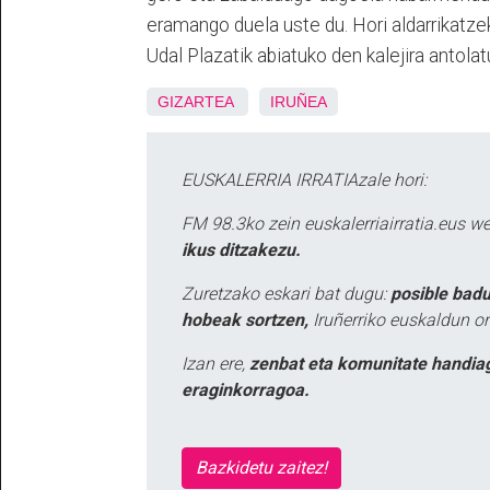
eramango duela uste du. Hori aldarrikatzek
Udal Plazatik abiatuko den kalejira antolat
GIZARTEA
IRUÑEA
EUSKALERRIA IRRATIAzale hori:
FM 98.3ko zein euskalerriairratia.eus 
ikus ditzakezu.
Zuretzako eskari bat dugu:
posible badu
hobeak sortzen,
Iruñerriko euskaldun or
Izan ere,
zenbat eta komunitate handia
eraginkorragoa.
Bazkidetu zaitez!