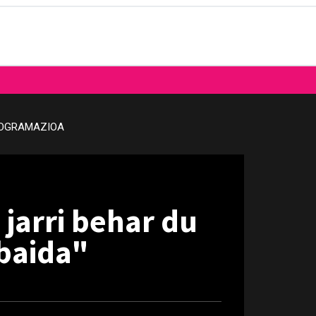
OGRAMAZIOA
jarri behar du
baida"