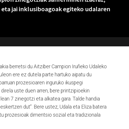
 eta jai inklusiboagoak egiteko udalaren
akia berretsi du Aitziber Campion Iruñeko Udaleko
eon ere ez dutela parte hartuko aipatu du
arruan prozesioaren inguruko ikuspegi
direla uste duen arren, bere printzipioekin
lean 7 zinegotzi eta alkatea gara. Talde handia
eskertzen dut”. Bere ustez, Udala eta Eliza batera
tu prozesioak dimentsio sozial eta tradizionala