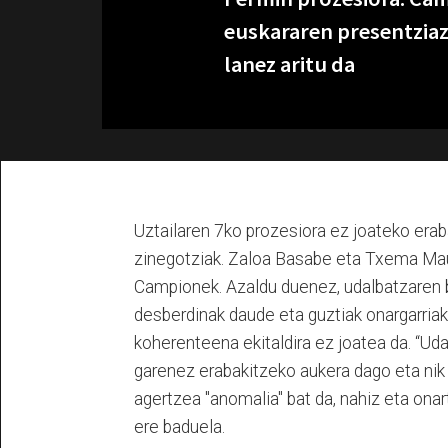
euskararen presentziaz
lanez aritu da
Uztailaren 7ko prozesiora ez joateko erab
zinegotziak. Zaloa Basabe eta Txema Maul
Campionek. Azaldu duenez, udalbatzaren b
desberdinak daude eta guztiak onargarriak 
koherenteena ekitaldira ez joatea da. “Uda
garenez erabakitzeko aukera dago eta nik 
agertzea "anomalia" bat da, nahiz eta onar
ere baduela.