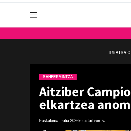
IRRATSAI
SANFERMINTZA
Aitziber Campio
elkartzea anoma
Euskalerria Irratia
2026ko uztailaren 7a