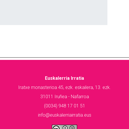
Euskalerria Irratia
Iratxe monasterioa 45, ezk. eskailera, 13. ezk.
31011 Iruñea - Nafarroa
(0034) 948 17 01 51
info@euskalerriairratia.eus