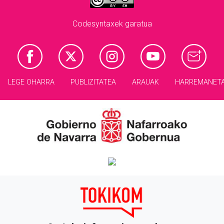
Codesyntaxek garatua
LEGE OHARRA
PUBLIZITATEA
ARAUAK
HARREMANET