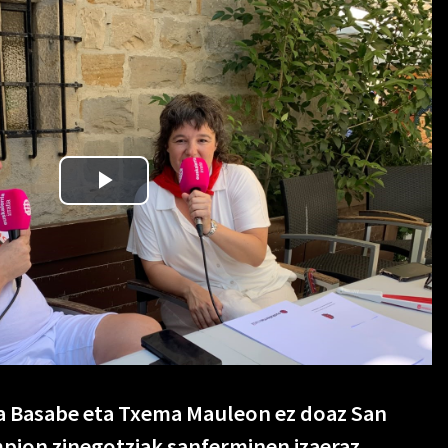
a Basabe eta Txema Mauleon ez doaz San
pion zinegotziak sanferminen izaeraz,