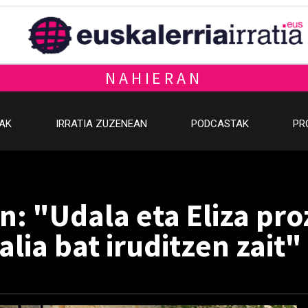
NAHIERAN
OAK
IRRATIA ZUZENEAN
PODCASTAK
PR
n: "Udala eta Eliza pr
lia bat iruditzen zait"