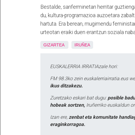
Bestalde, sanferminetan herritar guztienga
du, kultura-programazioa auzoetara zabal
hartuta. Era berean, mugimendu feministar
urteotan eraiki duen erantzun soziala na
GIZARTEA
IRUÑEA
EUSKALERRIA IRRATIAzale hori:
FM 98.3ko zein euskalerriairratia.eus 
ikus ditzakezu.
Zuretzako eskari bat dugu:
posible badu
hobeak sortzen,
Iruñerriko euskaldun or
Izan ere,
zenbat eta komunitate handia
eraginkorragoa.